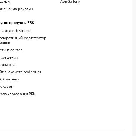
дакция
AppGallery
змещение рекламы
угие продукты РБК
лако для бизнеса
рпоративный регистратор
менов
стинг сайтов
г.решения
акомства
йт знакомств podbor.ru
К Компании
К Курсы
ола управления РБК