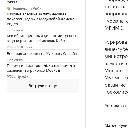
бежать
региональ
Подписка на РБК
вопросам
В Иране впервые за пять месяцев
показали кадры с Моджтабой Хаменеи.
губернато
Видео
МГИМО.
Политика
Как облигационный долг помог решить
задачи реального бизнеса. Кейсы
Курирова
РБК и МСП Банк
вице-губе
Военная операция на Украине. Онлайн
министро
Политика
заместит
Почему инвесторы выбирают офисы в
Москве. 
оживленных районах Москвы
Мурманско
РБК и Upside
развитие 
Загрузить еще
госкомис
Авторы
Теги
Мария Кул