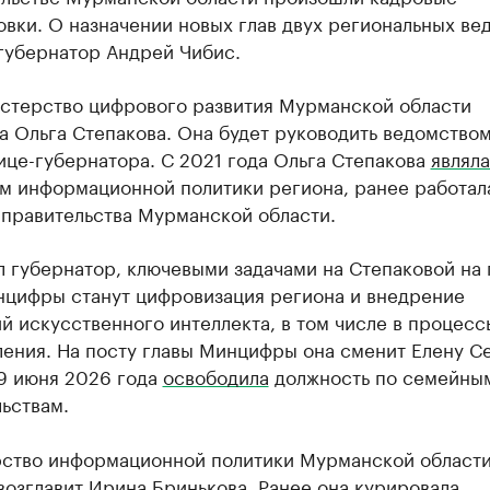
вки. О назначении новых глав двух региональных ве
губернатор Андрей Чибис.
истерство цифрового развития Мурманской области
а Ольга Степакова. Она будет руководить ведомством
ице-губернатора. С 2021 года Ольга Степакова
являла
м информационной политики региона, ранее работал
 правительства Мурманской области.
л губернатор, ключевыми задачами на Степаковой на 
нцифры станут цифровизация региона и внедрение
й искусственного интеллекта, в том числе в процесс
ления. На посту главы Минцифры она сменит Елену С
19 июня 2026 года
освободила
должность по семейны
ьствам.
ство информационной политики Мурманской области
возглавит Ирина Бринькова. Ранее она
курировала