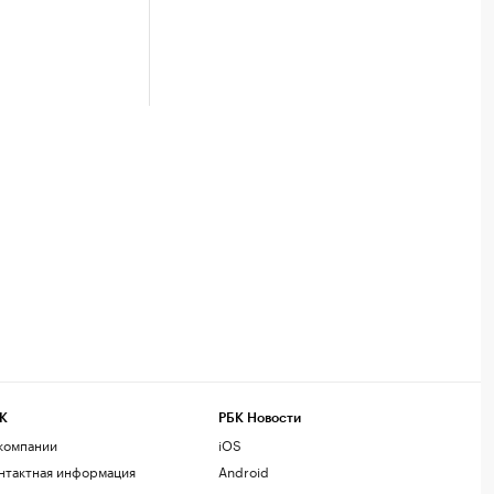
К
РБК Новости
компании
iOS
нтактная информация
Android