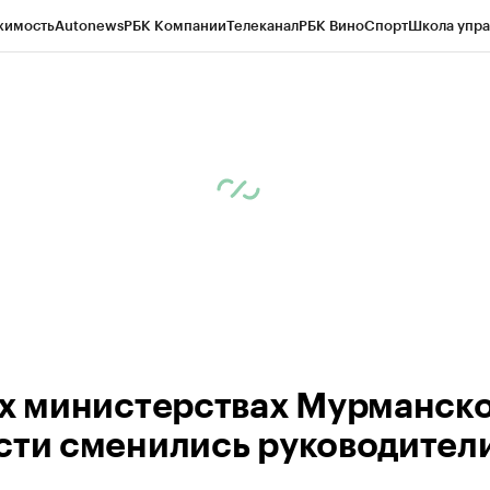
жимость
Autonews
РБК Компании
Телеканал
РБК Вино
Спорт
Школа упра
ипто
РБК Бизнес-среда
Дискуссионный клуб
Исследования
Кредитные 
рагентов
Политика
Экономика
Бизнес
Технологии и медиа
Финансы
Рын
ух министерствах Мурманск
сти сменились руководител