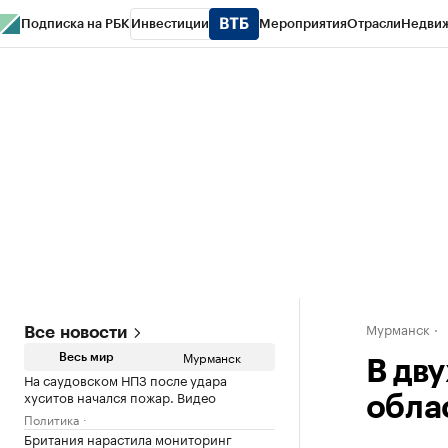
Подписка на РБК
Инвестиции
Мероприятия
Отрасли
Недви
РБК Life
Тренды
Визионеры
Национальные проекты
Город
Стиль
Кр
Спецпроекты СПб
Конференции СПб
Спецпроекты
Проверка конт
Мурманск
Все новости
Мурманск
Весь мир
В дв
На саудовском НПЗ после удара
хуситов начался пожар. Видео
обла
Политика
Британия нарастила мониторинг