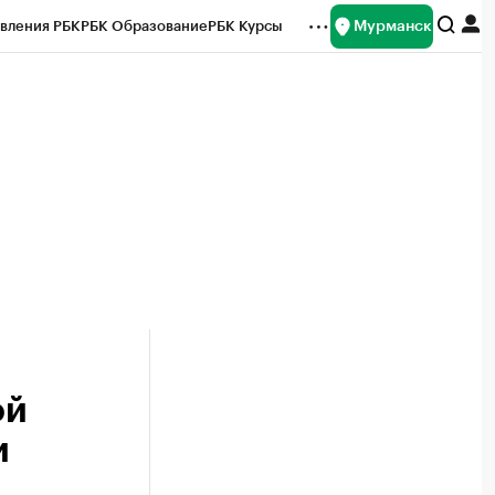
Мурманск
вления РБК
РБК Образование
РБК Курсы
рейтинги
Франшизы
Газета
ок наличной валюты
ой
и