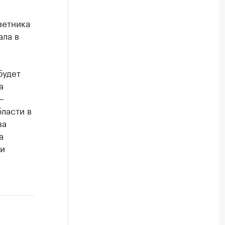
ветника
ала в
будет
а
—
ласти в
ва
а
ти