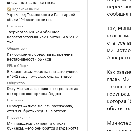
внезапные вспышки гнева
перестано
Подписка на РБК
сообщил 
Утром над Татарстаном и Башкирией
сбили 12 беспилотников
Политика
Так, Мин
Творчество Бэнкси обошлось
возглавил
налогоплательщикам Британии в $202
тыс.
статусе в
Общество
министро
Как сохранить средства во времена
Аппарате
нестабильности рынков
РБК и Сбер
Как заяви
В Баренцевом море нашли затонувшее
в 1942 году немецкое судно. Видео
главы Ми
Общество
технологи
Daily Mail узнала о плане «королевских
госуправ
похорон» экс-принца Эндрю
которая 
Политика
Эксперт «Альфа-Денег» рассказала,
обстоятел
стоит ли брать кредит на отпуск
Инвестиции
Министер
Миллиардеры скупают и строят
бункеры. Чего они боятся и куда хотят
очередь, 