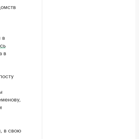
домств
 в
сь
а в
посту
ы
еменову,
м
, в свою