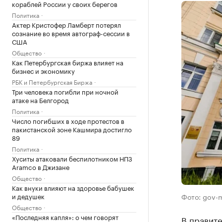
кораблей России у своих берегов
Политика
Актер Кристофер Ламберт потерял
сознание во время автограф-сессии в
США
Общество
Как Петербургская биржа влияет на
бизнес и экономику
РБК и Петербургская Биржа
Три человека погибли при ночной
атаке на Белгород
Политика
Число погибших в ходе протестов в
пакистанской зоне Кашмира достигло
89
Политика
Хуситы атаковали беспилотником НПЗ
Aramco в Джизане
Общество
Как внуки влияют на здоровье бабушек
и дедушек
Фото: gov-
Общество
«Последняя капля»: о чем говорят
В правит