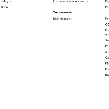
Telegram
Корпоративная подписка
Ре
Дзен
Ра
Уведомления
RSS Новости
Др
Об
Ко
до
Хо
Ре
Зн
Са
РБ
РБ
Шк