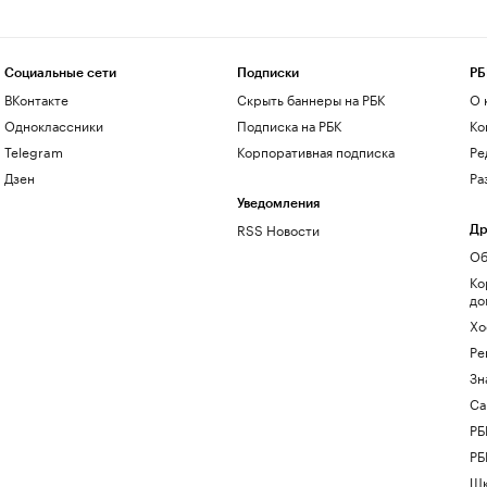
Социальные сети
Подписки
РБ
ВКонтакте
Скрыть баннеры на РБК
О 
Одноклассники
Подписка на РБК
Ко
Telegram
Корпоративная подписка
Ре
Дзен
Ра
Уведомления
RSS Новости
Др
Об
Ко
до
Хо
Ре
Зн
Са
РБ
РБ
Шк