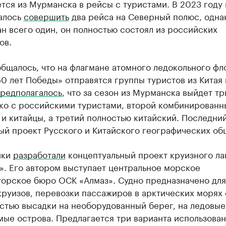
тся из Мурманска в рейсы с туристами. В 2023 году 
алось
совершить
два рейса на Северный полюс, одна
н всего один, он полностью состоял из российских
ов.
бщалось, что на флагмане атомного ледокольного фл
0 лет Победы» отправятся группы туристов из Китая 
редполагалось
, что за сезон из Мурманска выйдет тр
ько с российскими туристами, второй комбинирован
и китайцы, а третий полностью китайский. Последни
ый проект Русского и Китайского географических об
ики
разработали
концептуальный проект круизного ла
». Его автором выступает центральное морское
торское бюро ОСК «Алмаз». Судно предназначено для
руизов, перевозки пассажиров в арктических морях 
стью высадки на необорудованный берег, на ледовые
ые острова. Предлагается три варианта использова