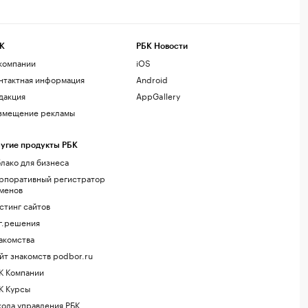
К
РБК Новости
компании
iOS
нтактная информация
Android
дакция
AppGallery
змещение рекламы
угие продукты РБК
лако для бизнеса
рпоративный регистратор
менов
стинг сайтов
г.решения
акомства
йт знакомств podbor.ru
К Компании
К Курсы
ола управления РБК