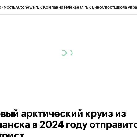
жимость
Autonews
РБК Компании
Телеканал
РБК Вино
Спорт
Школа упра
ипто
РБК Бизнес-среда
Дискуссионный клуб
Исследования
Кредитные 
рагентов
Политика
Экономика
Бизнес
Технологии и медиа
Финансы
Рын
рвый арктический круиз из
анска в 2024 году отправит
урист