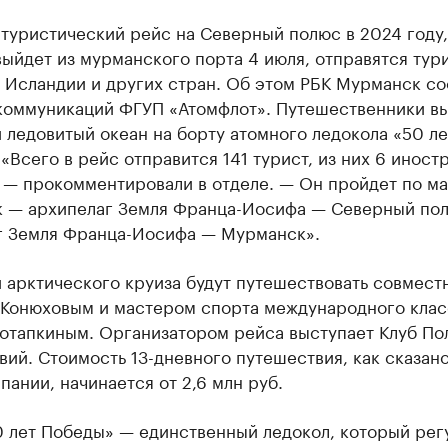
туристический рейс на Северный полюс в 2024 году,
ыйдет из мурманского порта 4 июля, отправятся тур
, Исландии и других стран. Об этом РБК Мурманск с
 коммуникаций ФГУП «Атомфлот». Путешественники вы
ледовитый океан на борту атомного ледокола «50 ле
«Всего в рейс отправится 141 турист, из них 6 иност
, — прокомментировали в отделе. — Он пройдет по м
 — архипелаг Земля Франца-Иосифа — Северный по
г Земля Франца-Иосифа — Мурманск».
 арктического круиза будут путешествовать совмест
Конюховым и мастером спорта международного клас
отапкиным. Организатором рейса выступает Клуб По
ий. Стоимость 13-дневного путешествия, как сказано
пании, начинается от 2,6 млн руб.
0 лет Победы» — единственный ледокол, который рег