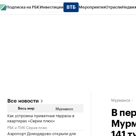
Подписка на РБК
Инвестиции
Мероприятия
Отрасли
Недви
РБК Life
Тренды
Визионеры
Национальные проекты
Город
Стиль
Кр
Спецпроекты СПб
Конференции СПб
Спецпроекты
Проверка конт
Мурманск
Все новости
Мурманск
Весь мир
В пе
Как устроены приватные террасы в
квартирах «Серии плюс»
Мурм
РБК и ПИК Серия плюс
Аэропорт Домодедово открыли для
141 т