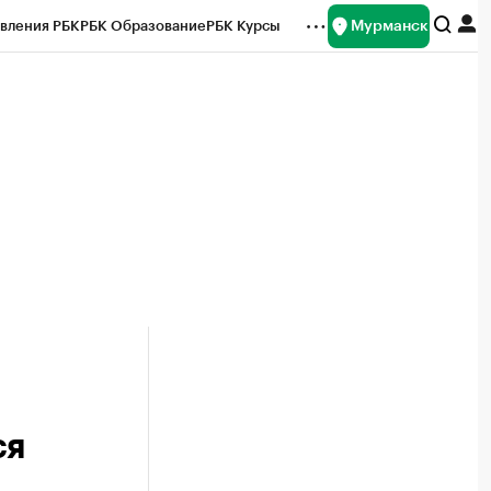
Мурманск
вления РБК
РБК Образование
РБК Курсы
рейтинги
Франшизы
Газета
ок наличной валюты
ся