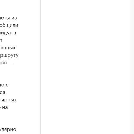
исты из
ообщили
йдут в
т
ранных
аршруту
люс —
но с
са
лярных
 на
улярно