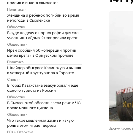
приема и вылета самолетов
Политика
Женщина и ребенок погибли во время
непогоды в Смоленске
Общество
В суде по делу о порнографии для экс-
участницы «Дома-2» запросили арест
Общество
Иран сообщил об «операции против
целей врага» в Ормузском проливе
Политика
Шнайдер обыграла Калинскую и вышла
в четвертый круг турнира в Торонто
Спорт
В горах Казахстана эвакуировали еще
одного туриста из России
Общество
В Смоленской области ввели режим ЧС
после мощного циклона
Общество
Что такое медленная жизнь и какую
роль в этом играет дерево
Фото: www.r
РБК и Старквуд