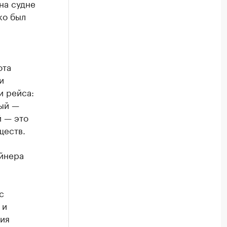
на судне
ко был
ота
и
и рейса:
ный —
й — это
ществ.
йнера
с
 и
ния