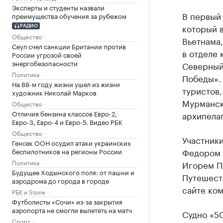
Эксперты и студенты назвали
В первый 
преимущества обучения за рубежом
который в
РАДИО
Общество
Вьетнама
Сеул счел санкции Британии против
в отделе
России угрозой своей
энергобезопасности
Северный 
Политика
Победы». 
На 88-м году жизни ушел из жизни
туристов
художник Николай Марков
Мурманск
Общество
Отличия бензина классов Евро-2,
архипела
Евро-3, Евро-4 и Евро-5. Видео РБК
Общество
Участники
Генсек ООН осудил атаки украинских
Федором 
беспилотников на регионы России
Политика
Игорем П
Будущее Ходынского поля: от пашни и
Путешеств
аэродрома до города в городе
сайте ком
РБК и Stone
Футболисты «Сочи» из-за закрытия
аэропорта не смогли вылететь на матч
Судно «5
Спорт