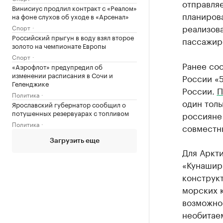
отправляе
Винисиус продлил контракт с «Реалом»
планиров
на фоне слухов об уходе в «Арсенал»
реализова
Спорт
Российский прыгун в воду взял второе
пассажир
золото на чемпионате Европы
Спорт
Ранее соо
«Аэрофлот» предупредил об
изменении расписания в Сочи и
России «5
Геленджике
России.
П
Политика
один тол
Ярославский губернатор сообщил о
потушенных резервуарах с топливом
россияне 
Политика
совместн
Загрузить еще
Для Аркт
«Кунашир
конструк
морских к
возможно
необитаем