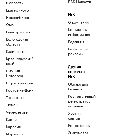
RSS Новости
и область
Екатеринбург
РБК
Новосибирск
О компании
Омск
Контактная
Башкортостан
информация
Вологодская
Редакция
область
Размещение
Калининград
рекламы
Краснодарский
край
Другие
Нижний
продукты
Новгород
РБК
Пермский край
Облако для
бизнеса
Ростов-на-Дону
Корпоративный
Татарстан
регистратор
Тюмень
доменов
Черноземье
Хостинг
сайтов
Кавказ
Рег.решения
Карелия
Знакомства
Мурманск