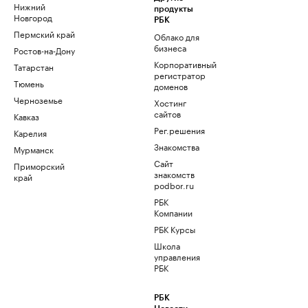
Нижний
продукты
Новгород
РБК
Пермский край
Облако для
бизнеса
Ростов-на-Дону
Корпоративный
Татарстан
регистратор
Тюмень
доменов
Черноземье
Хостинг
сайтов
Кавказ
Рег.решения
Карелия
Знакомства
Мурманск
Сайт
Приморский
знакомств
край
podbor.ru
РБК
Компании
РБК Курсы
Школа
управления
РБК
РБК