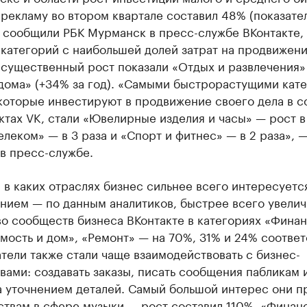
рекламу во втором квартале составил 48% (показател
к сообщили РБК Мурманск в пресс-службе ВКонтакте,
 категорий с наибольшей долей затрат на продвижен
 существенный рост показали «Отдых и развлечения»
 дома» (+34% за год). «Самыми быстрорастущими кат
которые инвестируют в продвижение своего дела в с
ктах VK, стали «Ювелирные изделия и часы» — рост в
Телеком» — в 3 раза и «Спорт и фитнес» — в 2 раза», 
в пресс-службе.
 в каких отраслях бизнес сильнее всего интересуетс
нием — по данным аналитиков, быстрее всего увелич
о сообществ бизнеса ВКонтакте в категориях «Финан
ость и дом», «Ремонт» — на 70%, 31% и 24% соответ
тели также стали чаще взаимодействовать с бизнес-
ами: создавать заказы, писать сообщения пабликам 
а уточнением деталей. Самый большой интерес они п
ствам в сфере музыки — рост составил 110%, «Финан