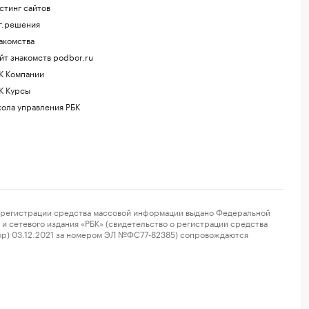
стинг сайтов
г.решения
акомства
йт знакомств podbor.ru
К Компании
К Курсы
ола управления РБК
регистрации средства массовой информации выдано Федеральной
и сетевого издания «РБК» (свидетельство о регистрации средства
ор) 03.12.2021 за номером ЭЛ №ФС77-82385) сопровождаются