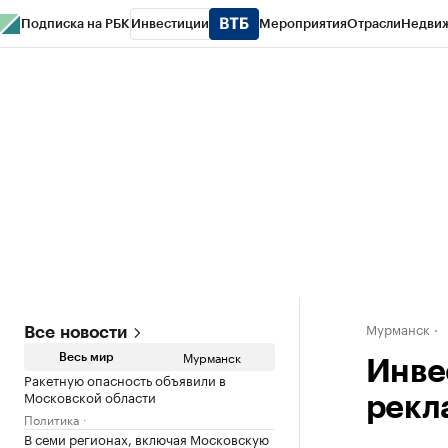
Подписка на РБК
Инвестиции
Мероприятия
Отрасли
Недви
РБК Life
Тренды
Визионеры
Национальные проекты
Город
Стиль
Кр
Спецпроекты СПб
Конференции СПб
Спецпроекты
Проверка конт
Мурманск
Все новости
Мурманск
Весь мир
Инве
Ракетную опасность объявили в
Московской области
рекл
Политика
В семи регионах, включая Московскую