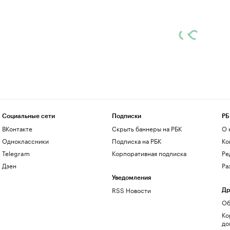
Социальные сети
Подписки
РБ
ВКонтакте
Скрыть баннеры на РБК
О 
Одноклассники
Подписка на РБК
Ко
Telegram
Корпоративная подписка
Ре
Дзен
Ра
Уведомления
RSS Новости
Др
Об
Ко
до