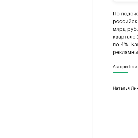
По подсч
российски
млрд руб.
квартале 
по 4%. К
рекламный
Авторы
Теги
Наталья Ли