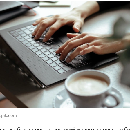
eepik.com
ке и области рост инвестиций малого и среднего би