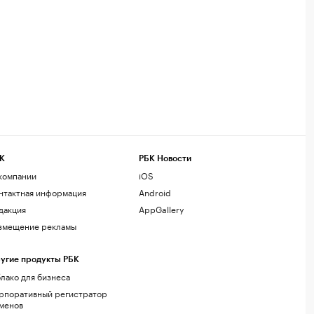
К
РБК Новости
компании
iOS
нтактная информация
Android
дакция
AppGallery
змещение рекламы
угие продукты РБК
лако для бизнеса
рпоративный регистратор
менов