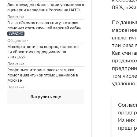
Экс-президент Финляндии усомнился в
89%, «Жи
сценарии нападения России на НАТО
Политика
По данным
Глава «Эксмо» назвал книгу, которая
поможет стать «лучшей версией себя»
маркетинг
РАДИО
аналогич
Общество
три раза 
Мадьяр ответил на вопрос, останется
ли «Росатом» подрядчиком на
Как счита
«Пакш-2»
продвиже
Политика
предприни
Росфинмониторинг рассказал, как
том числ
помог выявить криптомошенников в
Москве
удаленно.
Политика
Загрузить еще
Соглас
предпр
Из них
предпр