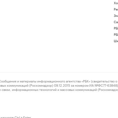
Хо
Ре
Зн
Са
РБ
РБ
Шк
ения и материалы информационного агентства «РБК» (свидетельство о 
овых коммуникаций (Роскомнадзор) 09.12.2015 за номером ИА №ФС77-63848) 
 связи, информационных технологий и массовых коммуникаций (Роскомнадз
нажмите Ctrl + Enter