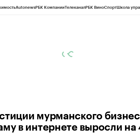
жимость
Autonews
РБК Компании
Телеканал
РБК Вино
Спорт
Школа упра
ипто
РБК Бизнес-среда
Дискуссионный клуб
Исследования
Кредитные 
рагентов
Политика
Экономика
Бизнес
Технологии и медиа
Финансы
Рын
стиции мурманского бизнес
аму в интернете выросли на