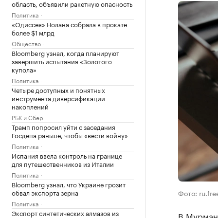
область, объявили ракетную опасность
Политика
«Одиссея» Нолана собрала в прокате
более $1 млрд
Общество
Bloomberg узнал, когда планируют
завершить испытания «Золотого
купола»
Политика
Четыре доступных и понятных
инструмента диверсификации
накоплений
РБК и Сбер
Трамп попросил уйти с заседания
Госдепа раньше, чтобы «вести войну»
Политика
Испания ввела контроль на границе
для путешественников из Италии
Политика
Bloomberg узнал, что Украине грозит
обвал экспорта зерна
Фото: ru.fr
Политика
Экспорт синтетических алмазов из
В Мурманс