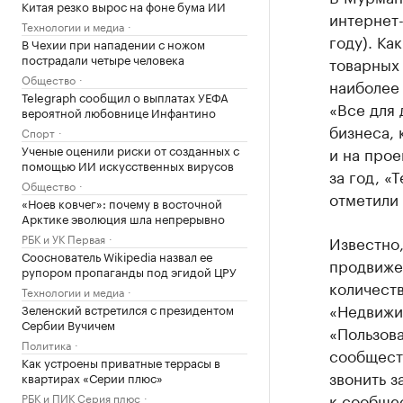
Китая резко вырос на фоне бума ИИ
интернет-
Технологии и медиа
году). Ка
В Чехии при нападении с ножом
пострадали четыре человека
товарных
Общество
наиболее
Telegraph сообщил о выплатах УЕФА
«Все для
вероятной любовнице Инфантино
бизнеса, 
Спорт
Ученые оценили риски от созданных с
и на прое
помощью ИИ искусственных вирусов
за год, «
Общество
отметили 
«Ноев ковчег»: почему в восточной
Арктике эволюция шла непрерывно
РБК и УК Первая
Известно,
Сооснователь Wikipedia назвал ее
продвиже
рупором пропаганды под эгидой ЦРУ
количеств
Технологии и медиа
«Недвижим
Зеленский встретился с президентом
Сербии Вучичем
«Пользова
Политика
сообществ
Как устроены приватные террасы в
звонить з
квартирах «Серии плюс»
к сообще
РБК и ПИК Серия плюс