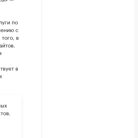
луги по
нению с
 того, в
айтов.
и
твует в
я
ных
тов.