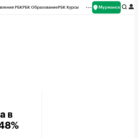
Мурманск
вления РБК
РБК Образование
РБК Курсы
рейтинги
Франшизы
Газета
ок наличной валюты
а в
 48%