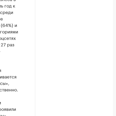
ь год к
 среди
ие
 (64%) и
егориями
оцсетях
 27 раз
—
я
ивается
сы»,
ственно.
и
роявили
сы» —