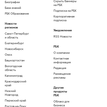
Скрыть баннеры
Биографии
на РБК
База знаний
Подписка на РБК
РБК Образование
Корпоративная
подписка
Новости
регионов
Уведомления
Санкт-Петербург
RSS Новости
и область
Екатеринбург
РБК
Новосибирск
О компании
Омск
Контактная
Башкортостан
информация
Вологодская
Редакция
область
Размещение
Калининград
рекламы
Краснодарский
край
Другие
Нижний
продукты
Новгород
РБК
Пермский край
Облако для
бизнеса
Ростов-на-Дону