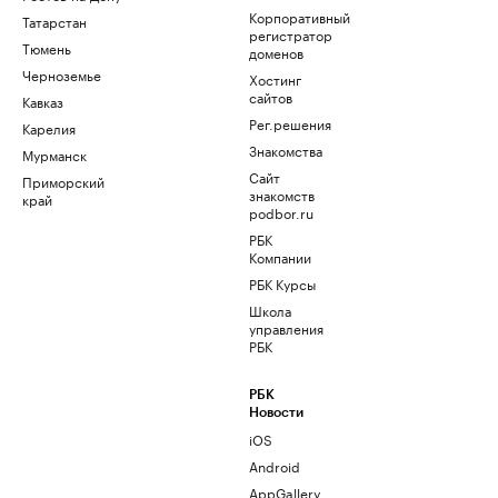
Корпоративный
Татарстан
регистратор
Тюмень
доменов
Черноземье
Хостинг
сайтов
Кавказ
Рег.решения
Карелия
Знакомства
Мурманск
Сайт
Приморский
знакомств
край
podbor.ru
РБК
Компании
РБК Курсы
Школа
управления
РБК
РБК
Новости
iOS
Android
AppGallery