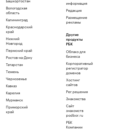
Башкортостан
информация
Вологодская
Редакция
область
Размещение
Калининград
рекламы
Краснодарский
край
Другие
Нижний
продукты
Новгород
РБК
Пермский край
Облако для
бизнеса
Ростов-на-Дону
Корпоративный
Татарстан
регистратор
Тюмень
доменов
Черноземье
Хостинг
сайтов
Кавказ
Рег.решения
Карелия
Знакомства
Мурманск
Сайт
Приморский
знакомств
край
podbor.ru
РБК
Компании