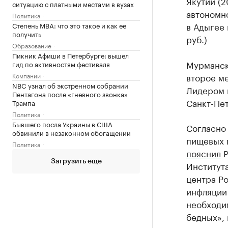
Якутии (2
ситуацию с платными местами в вузах
автономно
Политика
в Адыгее 
Степень MBA: что это такое и как ее
получить
руб.)
Образование
Пикник Афиши в Петербурге: вышел
Мурманск
гид по активностям фестиваля
Компании
второе м
NBC узнал об экстренном собрании
Лидером п
Пентагона после «гневного звонка»
Санкт-Пет
Трампа
Политика
Бывшего посла Украины в США
Согласно
обвинили в незаконном обогащении
пищевых п
Политика
пояснил
Р
Загрузить еще
Института
центра Р
инфляции
необходи
бедных», 