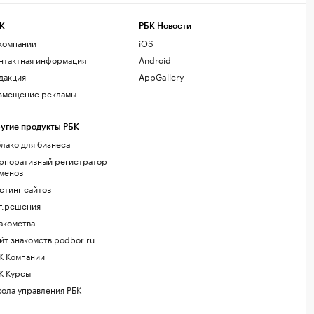
К
РБК Новости
компании
iOS
нтактная информация
Android
дакция
AppGallery
змещение рекламы
угие продукты РБК
лако для бизнеса
рпоративный регистратор
менов
стинг сайтов
г.решения
акомства
йт знакомств podbor.ru
К Компании
К Курсы
ола управления РБК