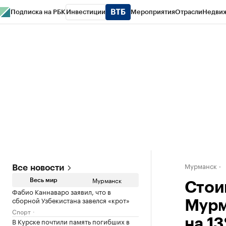
Подписка на РБК
Инвестиции
Мероприятия
Отрасли
Недви
РБК Life
Тренды
Визионеры
Национальные проекты
Город
Стиль
Кр
Спецпроекты СПб
Конференции СПб
Спецпроекты
Проверка конт
Мурманск
Все новости
Мурманск
Весь мир
Стои
Фабио Каннаваро заявил, что в
сборной Узбекистана завелся «крот»
Мурм
Спорт
В Курске почтили память погибших в
на 1