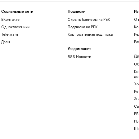
Социальные сети
Подписки
РБ
ВКонтакте
Скрыть баннеры на РБК
О 
Одноклассники
Подписка на РБК
Ко
Telegram
Корпоративная подписка
Ре
Дзен
Ра
Уведомления
RSS Новости
Др
Об
Ко
до
Хо
Ре
Зн
Са
РБ
РБ
Шк