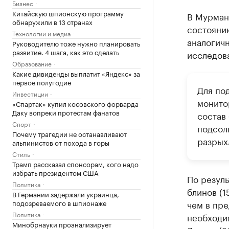
Бизнес
Китайскую шпионскую программу
В Мурман
обнаружили в 13 странах
состоянию
Технологии и медиа
аналогичн
Руководителю тоже нужно планировать
развитие. 4 шага, как это сделать
исследова
Образование
Какие дивиденды выплатит «Яндекс» за
первое полугодие
Для по
Инвестиции
монито
«Спартак» купил косовского форварда
Даку вопреки протестам фанатов
состав 
Спорт
подсол
Почему трагедии не останавливают
разрых
альпинистов от похода в горы
Стиль
Трамп рассказал спонсорам, кого надо
избрать президентом США
По резул
Политика
блинов (1
В Германии задержали украинца,
подозреваемого в шпионаже
чем в пр
Политика
необходим
Минобрнауки проанализирует