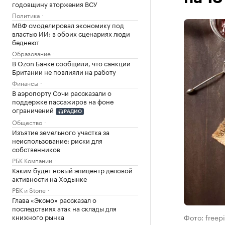
годовщину вторжения ВСУ
Политика
МВФ смоделировал экономику под
властью ИИ: в обоих сценариях люди
беднеют
Образование
В Ozon Банке сообщили, что санкции
Британии не повлияли на работу
Финансы
В аэропорту Сочи рассказали о
поддержке пассажиров на фоне
ограничений
РАДИО
Общество
Изъятие земельного участка за
неиспользование: риски для
собственников
РБК Компании
Каким будет новый эпицентр деловой
активности на Ходынке
РБК и Stone
Глава «Эксмо» рассказал о
последствиях атак на склады для
книжного рынка
Фото: freep