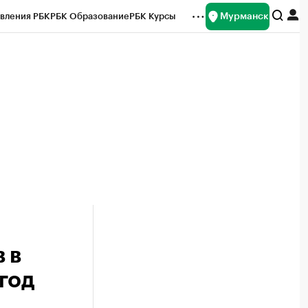
Мурманск
вления РБК
РБК Образование
РБК Курсы
рейтинги
Франшизы
Газета
ок наличной валюты
 в
год