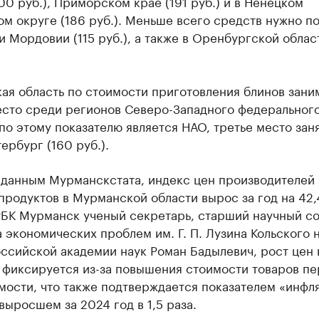
00 руб.), Приморском крае (191 руб.) и в Ненецком
м округе (186 руб.). Меньше всего средств нужно по
и Мордовии (115 руб.), а также в Оренбургской област
ая область по стоимости приготовления блинов зани
есто среди регионов Северо-Западного федерального
о этому показателю является НАО, третье место зан
ербург (160 руб.).
 данным Мурманскстата, индекс цен производителей
родуктов в Мурманской области вырос за год на 42,
БК Мурманск ученый секретарь, старший научный с
 экономических проблем им. Г. П. Лузина Кольского 
оссийской академии наук Роман Бадылевич, рост цен
 фиксируется из-за повышения стоимости товаров пе
мости, что также подтверждается показателем «инфл
выросшем за 2024 год в 1,5 раза.