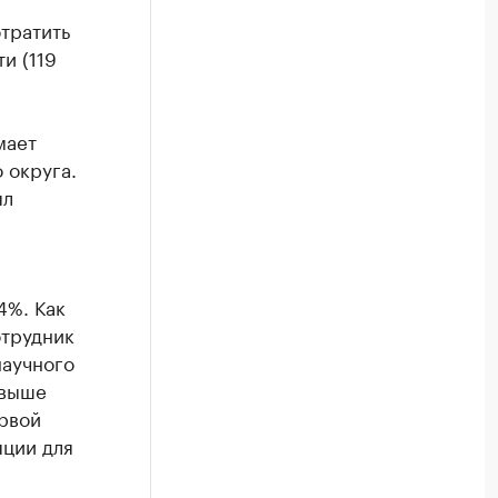
тратить
и (119
мает
 округа.
ял
4%. Как
отрудник
научного
 выше
рвой
яции для