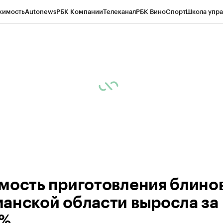
жимость
Autonews
РБК Компании
Телеканал
РБК Вино
Спорт
Школа упра
ипто
РБК Бизнес-среда
Дискуссионный клуб
Исследования
Кредитные 
рагентов
Политика
Экономика
Бизнес
Технологии и медиа
Финансы
Рын
мость приготовления блинов
анской области выросла за 
3%