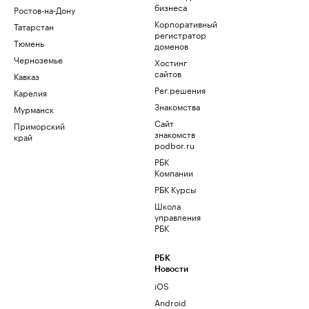
бизнеса
Ростов-на-Дону
Корпоративный
Татарстан
регистратор
Тюмень
доменов
Черноземье
Хостинг
сайтов
Кавказ
Рег.решения
Карелия
Знакомства
Мурманск
Сайт
Приморский
знакомств
край
podbor.ru
РБК
Компании
РБК Курсы
Школа
управления
РБК
РБК
Новости
iOS
Android