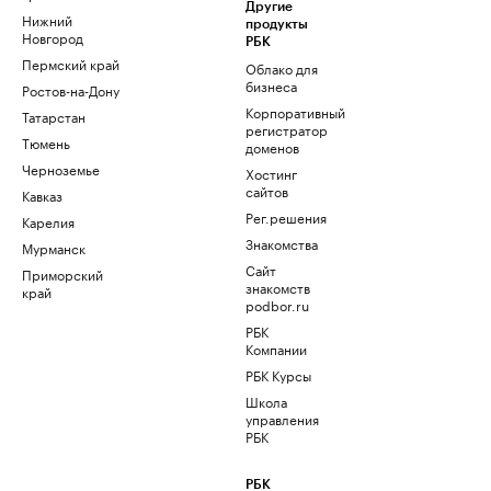
Другие
Нижний
продукты
Новгород
РБК
Пермский край
Облако для
бизнеса
Ростов-на-Дону
Корпоративный
Татарстан
регистратор
Тюмень
доменов
Черноземье
Хостинг
сайтов
Кавказ
Рег.решения
Карелия
Знакомства
Мурманск
Сайт
Приморский
знакомств
край
podbor.ru
РБК
Компании
РБК Курсы
Школа
управления
РБК
РБК