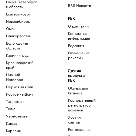
Санкт-Петербург
RSS Новости
и область
Екатеринбург
РБК
Новосибирск
О компании
Омск
Контактная
Башкортостан
информация
Вологодская
Редакция
область
Размещение
Калининград
рекламы
Краснодарский
край
Другие
Нижний
продукты
Новгород
РБК
Пермский край
Облако для
бизнеса
Ростов-на-Дону
Корпоративный
Татарстан
регистратор
Тюмень
доменов
Черноземье
Хостинг
сайтов
Кавказ
Рег.решения
Карелия