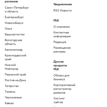
регионов
Уведомления
Санкт-Петербург
RSS Новости
и область
Екатеринбург
РБК
Новосибирск
О компании
Омск
Контактная
Башкортостан
информация
Вологодская
Редакция
область
Размещение
Калининград
рекламы
Краснодарский
край
Другие
Нижний
продукты
Новгород
РБК
Пермский край
Облако для
бизнеса
Ростов-на-Дону
Корпоративный
Татарстан
регистратор
Тюмень
доменов
Черноземье
Хостинг
сайтов
Кавказ