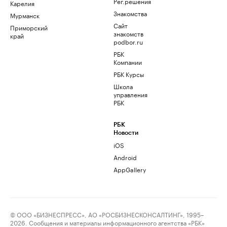
Рег.решения
Карелия
Знакомства
Мурманск
Сайт
Приморский
знакомств
край
podbor.ru
РБК
Компании
РБК Курсы
Школа
управления
РБК
РБК
Новости
iOS
Android
AppGallery
© ООО «БИЗНЕСПРЕСС», АО «РОСБИЗНЕСКОНСАЛТИНГ», 1995–
2026. Сообщения и материалы информационного агентства «РБК»