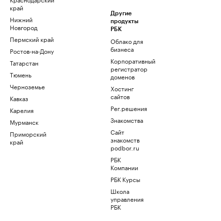
край
Другие
Нижний
продукты
Новгород
РБК
Пермский край
Облако для
бизнеса
Ростов-на-Дону
Корпоративный
Татарстан
регистратор
Тюмень
доменов
Черноземье
Хостинг
сайтов
Кавказ
Рег.решения
Карелия
Знакомства
Мурманск
Сайт
Приморский
знакомств
край
podbor.ru
РБК
Компании
РБК Курсы
Школа
управления
РБК