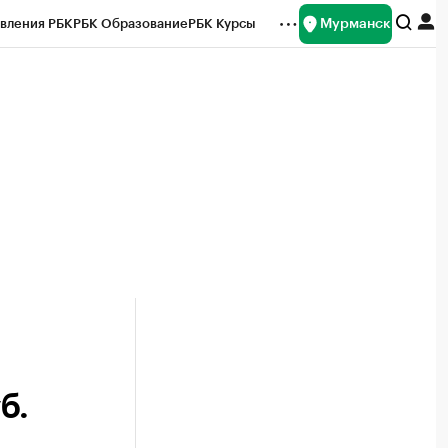
Мурманск
вления РБК
РБК Образование
РБК Курсы
рейтинги
Франшизы
Газета
ок наличной валюты
б.