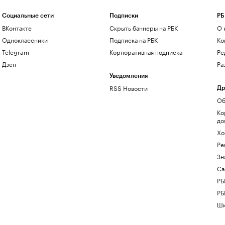
Социальные сети
Подписки
РБ
ВКонтакте
Скрыть баннеры на РБК
О 
Одноклассники
Подписка на РБК
Ко
Telegram
Корпоративная подписка
Ре
Дзен
Ра
Уведомления
RSS Новости
Др
Об
Ко
до
Хо
Ре
Зн
Са
РБ
РБ
Шк