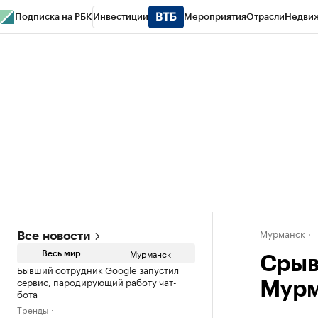
Подписка на РБК
Инвестиции
Мероприятия
Отрасли
Недви
РБК Life
Тренды
Визионеры
Национальные проекты
Город
Стиль
Кр
Спецпроекты СПб
Конференции СПб
Спецпроекты
Проверка конт
Мурманск
Все новости
Мурманск
Весь мир
Срыв
Бывший сотрудник Google запустил
сервис, пародирующий работу чат-
Мурм
бота
Тренды