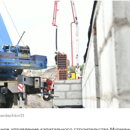
serdechkin51
ьное управление капитального строительства Мурман