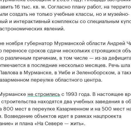
авить 16 тыс. кв. м. Согласно плану работ, на террит
ли создать не только учебные классы, но и музейно-
ный и интерактивный комплексы со специальным куп
 астрономических явлений.
не ноября губернатор Мурманской области Андрей Ч
о переносе сроков сдачи нескольких строящихся объ
о различным причинам, в том числе — из-за дефицита
тмечается в последние несколько месяцев. Речь шла
Павлова в Мурманске, в Умбе и Зеленоборском, а так
Казарменном переулке областного центра.
 Мурманске
не строились
с 1993 года. В настоящее вр
строительства находятся два учебных заведения в о
а 800 мест в переулке Казарменном и на 500 мест н
. Возведение объектов идет в рамках нацпроекта
ние» и плана «На Севере — жить».