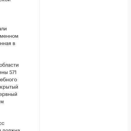
али
рменном
нная в
области
ены 571
чебного
ткрытый
зервный
ем
сс
и должна