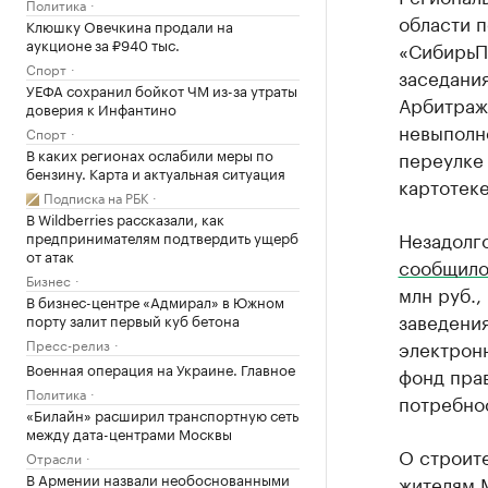
Политика
области п
Клюшку Овечкина продали на
аукционе за ₽940 тыс.
«СибирьП
Спорт
заседани
УЕФА сохранил бойкот ЧМ из-за утраты
Арбитраж
доверия к Инфантино
невыполн
Спорт
В каких регионах ослабили меры по
переулке
бензину. Карта и актуальная ситуация
картотеке
Подписка на РБК
В Wildberries рассказали, как
Незадолг
предпринимателям подтвердить ущерб
от атак
сообщил
Бизнес
млн руб.
В бизнес-центре «Адмирал» в Южном
заведения
порту залит первый куб бетона
Пресс-релиз
электронн
Военная операция на Украине. Главное
фонд прав
Политика
потребнос
«Билайн» расширил транспортную сеть
между дата-центрами Москвы
О строите
Отрасли
В Армении назвали необоснованными
жителям 