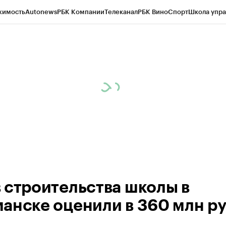
жимость
Autonews
РБК Компании
Телеканал
РБК Вино
Спорт
Школа упра
ипто
РБК Бизнес-среда
Дискуссионный клуб
Исследования
Кредитные 
рагентов
Политика
Экономика
Бизнес
Технологии и медиа
Финансы
Рын
 строительства школы в
анске оценили в 360 млн ру