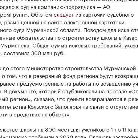
одало в суд на компанию-подрядчика — АО
ромГрупп». Об этом
следует
из карточки судебного
я, размещенной на сайте электронной картотеки
ного суда Мурманской области. Поводом для иска ст
енные обязательства по строительству школы в Каза
 Мурманска. Общая сумма исковых требований, указа
, составила 360 млн руб.
о до этого Министерство строительства Мурманской 
о
о том, что в резервный фонд региона будут возвращ
, ранее предусмотренные на работы по возведению у
. В документе, который опубликовали на портале «О
ый регион», сказано, что деньги возвращаются в ре
ительства Кольского Заполярья «в связи с отсутстви
ти в средствах на объект».
льстве школы на 800 мест для учеников с 1 по 11 кла
Мурманска сообщили в 2020 году. Площадь застройк