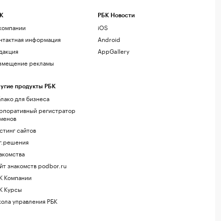
К
РБК Новости
компании
iOS
нтактная информация
Android
дакция
AppGallery
змещение рекламы
угие продукты РБК
лако для бизнеса
рпоративный регистратор
менов
стинг сайтов
г.решения
акомства
йт знакомств podbor.ru
К Компании
К Курсы
ола управления РБК