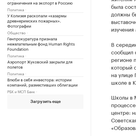
ограничения на экспорт в Россию
была сост
Политика
должны бы
У Колизея раскопали «казармы
древнеримских пожарных».
выставоч
Фотографии
изучения
Общество
Генпрокуратура признала
В середи
нежелательным фонд Human Rights
Foundation
сообщил 
Политика
регионе п
Аэропорт Жуковский закрыли для
который о
полетов
Политика
на улице 
Влюби в себя инвестора: истории
школе в 
компаний, разместивших облигации
РБК и МСП Банк
Школы в
Загрузить еще
процессе 
центре: н
Советская
«Образова