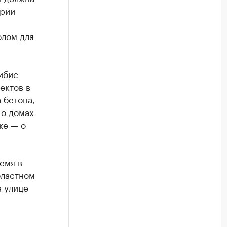
ории
олом для
ибис
ектов в
 бетона,
 о домах
же — о
емя в
бластном
а улице