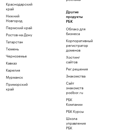
Краснодарский
край
Другие
Нижний
продукты
Новгород
РБК
Пермский край
Облако для
бизнеса
Ростов-на-Дону
Корпоративный
Татарстан
регистратор
Тюмень
доменов
Черноземье
Хостинг
сайтов
Кавказ
Рег.решения
Карелия
Знакомства
Мурманск
Сайт
Приморский
знакомств
край
podbor.ru
РБК
Компании
РБК Курсы
Школа
управления
РБК