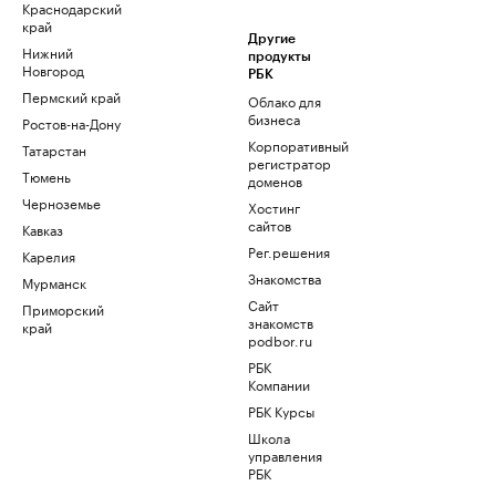
Краснодарский
край
Другие
Нижний
продукты
Новгород
РБК
Пермский край
Облако для
бизнеса
Ростов-на-Дону
Корпоративный
Татарстан
регистратор
Тюмень
доменов
Черноземье
Хостинг
сайтов
Кавказ
Рег.решения
Карелия
Знакомства
Мурманск
Сайт
Приморский
знакомств
край
podbor.ru
РБК
Компании
РБК Курсы
Школа
управления
РБК