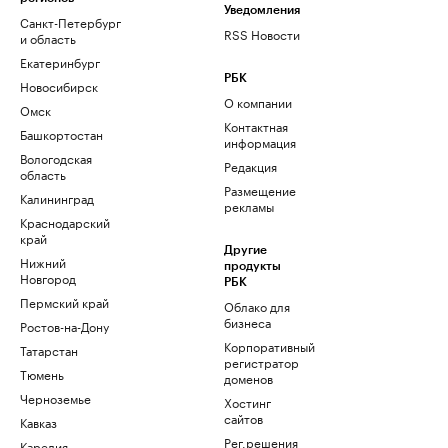
Уведомления
Санкт-Петербург
RSS Новости
и область
Екатеринбург
РБК
Новосибирск
О компании
Омск
Контактная
Башкортостан
информация
Вологодская
Редакция
область
Размещение
Калининград
рекламы
Краснодарский
край
Другие
Нижний
продукты
Новгород
РБК
Пермский край
Облако для
бизнеса
Ростов-на-Дону
Корпоративный
Татарстан
регистратор
Тюмень
доменов
Черноземье
Хостинг
сайтов
Кавказ
Рег.решения
Карелия