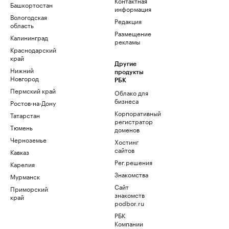
Контактная
Башкортостан
информация
Вологодская
Редакция
область
Размещение
Калининград
рекламы
Краснодарский
край
Другие
Нижний
продукты
Новгород
РБК
Пермский край
Облако для
бизнеса
Ростов-на-Дону
Корпоративный
Татарстан
регистратор
Тюмень
доменов
Черноземье
Хостинг
сайтов
Кавказ
Рег.решения
Карелия
Знакомства
Мурманск
Сайт
Приморский
знакомств
край
podbor.ru
РБК
Компании