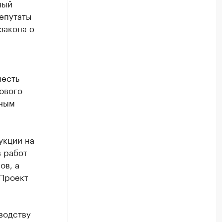
ный
Депутаты
закона о
шесть
ового
нным
укции на
 работ
ов, а
 Проект
водству