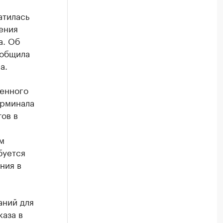
атилась
ения
а. Об
ообщила
а.
ленного
ерминала
ов в
м
буется
ния в
аний для
каза в