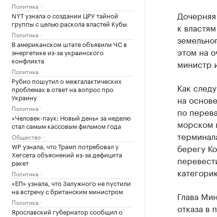
Политика
Дочерняя
NYT узнала о создании ЦРУ тайной
группы с целью раскола властей Кубы
к властям
Политика
земельно
В американском штате объявили ЧС в
этом на 
энергетике из-за украинского
конфликта
министр 
Политика
Рубио пошутил о межгалактических
Как следу
проблемах в ответ на вопрос про
Украину
на основе
Политика
по перева
«Человек-паук: Новый день» за неделю
морском 
стал самым кассовым фильмом года
терминала
Общество
WP узнала, что Трамп потребовал у
берегу Ко
Хегсета объяснений из-за дефицита
перевести
ракет
категори
Политика
«ЕП» узнала, что Залужного не пустили
на встречу с британским министром
Глава Ми
Политика
отказа в 
Ярославский губернатор сообщил о