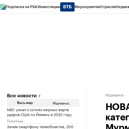
Подписка на РБК
Инвестиции
Мероприятия
Отрасли
Недви
РБК Life
Тренды
Визионеры
Национальные проекты
Город
Стиль
Кр
Спецпроекты СПб
Конференции СПб
Спецпроекты
Проверка конт
Мурманск
Все новости
Мурманск
Весь мир
НОВА
NBC узнал о сотнях мирных жертв
ударов США по Йемену в 2025 году
кате
Политика
Зачем смартфону телеобъектив, 200
Мурм