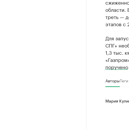
сжиженно
области.
треть — д
этапов с 
Для запус
СПГ» нео
1,3 тыс. 
«Газпром»
поручено
Авторы
Теги
Мария Кул