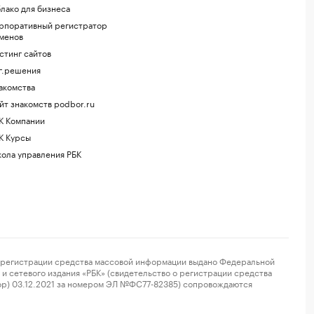
лако для бизнеса
рпоративный регистратор
менов
стинг сайтов
г.решения
акомства
йт знакомств podbor.ru
К Компании
К Курсы
ола управления РБК
регистрации средства массовой информации выдано Федеральной
и сетевого издания «РБК» (свидетельство о регистрации средства
ор) 03.12.2021 за номером ЭЛ №ФС77-82385) сопровождаются