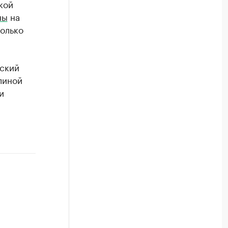
кой
ны
на
колько
нский
линой
и