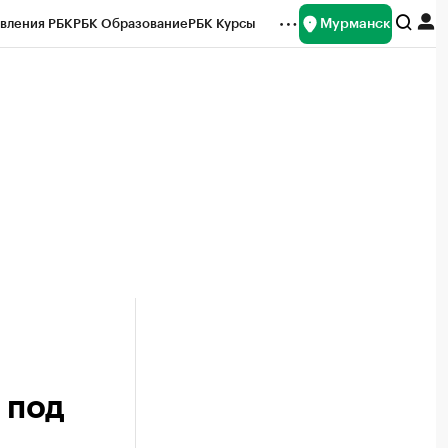
Мурманск
вления РБК
РБК Образование
РБК Курсы
рейтинги
Франшизы
Газета
ок наличной валюты
 под