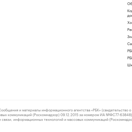
Об
Ко
до
Хо
Ре
Зн
Са
РБ
РБ
Шк
ения и материалы информационного агентства «РБК» (свидетельство о 
овых коммуникаций (Роскомнадзор) 09.12.2015 за номером ИА №ФС77-63848) 
 связи, информационных технологий и массовых коммуникаций (Роскомнадз