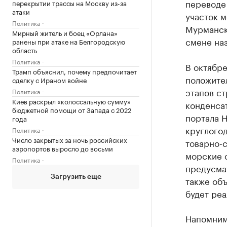
переводе 
перекрытии трассы на Москву из-за
атаки
участок м
Политика
Мурманск
Мирный житель и боец «Орлана»
смене наз
ранены при атаке на Белгородскую
область
Политика
В октябр
Трамп объяснил, почему предпочитает
положите
сделку с Ираном войне
этапов ст
Политика
Киев раскрыл «колоссальную сумму»
конденсат
бюджетной помощи от Запада с 2022
портала 
года
круглогод
Политика
Число закрытых за ночь российских
товарно-с
аэропортов выросло до восьми
морские с
Политика
предусмат
Загрузить еще
также об
будет реа
Напомним