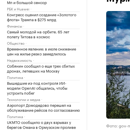
Мп и большой сенсор
РБК и Huawei
Конгресс оценил создание «Золотого
флота» Трампа в $275 млрд
Финансы
Самый молодой на орбите. 65 лет
полету Титова в космос
Общество
Временное явление: в июле снижение
цен на жилье резко замедлилось
Недвижимость
Собянин сообщил о еще трех сбитых
дронах, летевших на Москву
Политика
Вышедшие из-под контроля ИИ-
модели OpenAI общались, чтобы
устроить побег
Технологии и медиа
Аэропорт Домодедово перешел на
обслуживание рейсов по согласованию
Политика
UKMTO сообщило о двух взрывах у
Фото: gov-
берегов Омана в Ормузском проливе