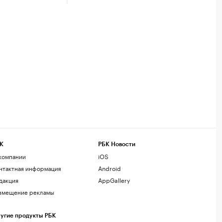
К
РБК Новости
компании
iOS
нтактная информация
Android
дакция
AppGallery
змещение рекламы
угие продукты РБК