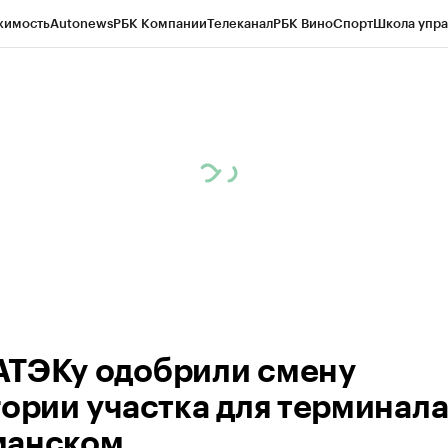
жимость
Autonews
РБК Компании
Телеканал
РБК Вино
Спорт
Школа упра
ипто
РБК Бизнес-среда
Дискуссионный клуб
Исследования
Кредитные 
рагентов
Политика
Экономика
Бизнес
Технологии и медиа
Финансы
Рын
ТЭКу одобрили смену
гории участка для терминала
анском