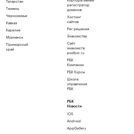
Татарстан
регистратор
Тюмень
доменов
Черноземье
Хостинг
сайтов
Кавказ
Рег.решения
Карелия
Знакомства
Мурманск
Сайт
Приморский
знакомств
край
podbor.ru
РБК
Компании
РБК Курсы
Школа
управления
РБК
РБК
Новости
iOS
Android
AppGallery