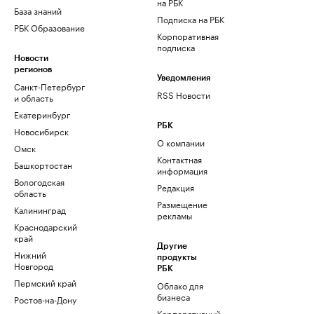
на РБК
База знаний
Подписка на РБК
РБК Образование
Корпоративная
подписка
Новости
регионов
Уведомления
Санкт-Петербург
RSS Новости
и область
Екатеринбург
РБК
Новосибирск
О компании
Омск
Контактная
Башкортостан
информация
Вологодская
Редакция
область
Размещение
Калининград
рекламы
Краснодарский
край
Другие
Нижний
продукты
Новгород
РБК
Пермский край
Облако для
бизнеса
Ростов-на-Дону
Корпоративный