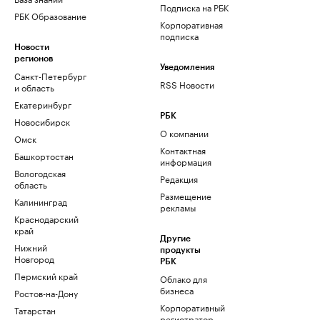
Подписка на РБК
РБК Образование
Корпоративная
подписка
Новости
регионов
Уведомления
Санкт-Петербург
RSS Новости
и область
Екатеринбург
РБК
Новосибирск
О компании
Омск
Контактная
Башкортостан
информация
Вологодская
Редакция
область
Размещение
Калининград
рекламы
Краснодарский
край
Другие
Нижний
продукты
Новгород
РБК
Пермский край
Облако для
бизнеса
Ростов-на-Дону
Корпоративный
Татарстан
регистратор