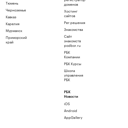
Тюмень
доменов
Черноземье
Хостинг
сайтов
Кавказ
Рег.решения
Карелия
Знакомства
Мурманск
Сайт
Приморский
знакомств
край
podbor.ru
РБК
Компании
РБК Курсы
Школа
управления
РБК
РБК
Новости
iOS
Android
AppGallery