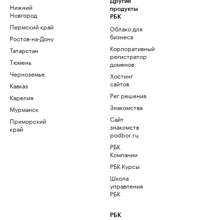
Другие
Нижний
продукты
Новгород
РБК
Пермский край
Облако для
бизнеса
Ростов-на-Дону
Корпоративный
Татарстан
регистратор
Тюмень
доменов
Черноземье
Хостинг
сайтов
Кавказ
Рег.решения
Карелия
Знакомства
Мурманск
Сайт
Приморский
знакомств
край
podbor.ru
РБК
Компании
РБК Курсы
Школа
управления
РБК
РБК