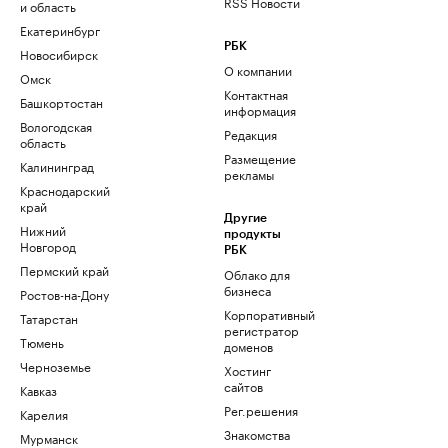
RSS Новости
и область
Екатеринбург
РБК
Новосибирск
О компании
Омск
Контактная
Башкортостан
информация
Вологодская
Редакция
область
Размещение
Калининград
рекламы
Краснодарский
край
Другие
Нижний
продукты
Новгород
РБК
Пермский край
Облако для
бизнеса
Ростов-на-Дону
Корпоративный
Татарстан
регистратор
Тюмень
доменов
Черноземье
Хостинг
сайтов
Кавказ
Рег.решения
Карелия
Знакомства
Мурманск