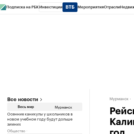
Подписка на РБК
Инвестиции
Мероприятия
Отрасли
Недви
РБК Life
Тренды
Визионеры
Национальные проекты
Город
Стиль
Кр
Спецпроекты СПб
Конференции СПб
Спецпроекты
Проверка конт
Мурманск
Все новости
Мурманск
Весь мир
Рейс
Осенние каникулы у школьников в
новом учебном году будут дольше
Кали
зимних
Общество
год