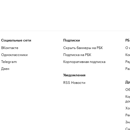
Социальные сети
Подписки
РБ
ВКонтакте
Скрыть баннеры на РБК
О 
Одноклассники
Подписка на РБК
Ко
Telegram
Корпоративная подписка
Ре
Дзен
Ра
Уведомления
RSS Новости
Др
Об
Ко
до
Хо
Ре
Зн
Са