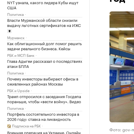
NYT узнала, какого лидера Кубы ищут
США
Политика
Власти Мурманской области снизили
выдачу льготных сертификатов на ИЖС
Мурманск
Как облигационный долг помог решить
задачи реального бизнеса. Кейсы
РБК и МСП Банк
Глава Адыгеи рассказал о последствиях
атаки БПЛА
Политика
Почему инвесторы выбирают офисы в
оживленных районах Москвы
РБК и Upside
Трамп отпросился с заседания Госдепа
пораньше, чтобы «вести войну». Видео
Политика
Портфель состоятельного инвестора в
2026 году: ставка на ликвидность
Подписка на РБК
Фото: gov-
Военная операция на Украине. Онлайн