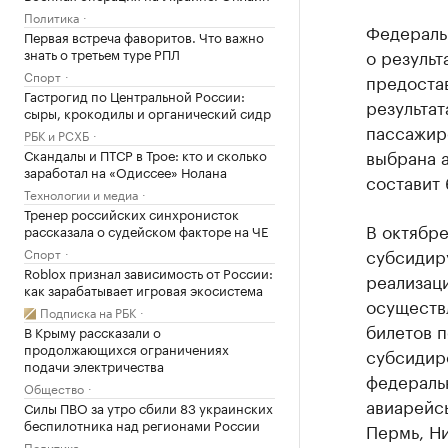
Политика
Федераль
Первая встреча фаворитов. Что важно
знать о третьем туре РПЛ
о результ
Спорт
предостав
Гастрогид по Центральной России:
результа
сыры, крокодилы и органический сидр
пассажир
РБК и РСХБ
выбрана 
Скандалы и ПТСР в Трое: кто и сколько
заработал на «Одиссее» Нолана
составит
Технологии и медиа
Тренер российских синхронисток
В октябр
рассказала о судейском факторе на ЧЕ
субсидир
Спорт
Roblox признал зависимость от России:
реализаци
как зарабатывает игровая экосистема
осуществл
Подписка на РБК
билетов 
В Крыму рассказали о
продолжающихся ограничениях
субсидир
подачи электричества
федераль
Общество
авиарейсы
Силы ПВО за утро сбили 83 украинских
беспилотника над регионами России
Пермь, Н
Политика