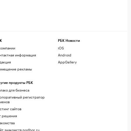
К
РБК Новости
компании
iOS
нтактная информация
Android
дакция
AppGallery
змещение рекламы
угие продукты РБК
лако для бизнеса
рпоративный регистратор
менов
стинг сайтов
г.решения
акомства
йт знакомств podbor.ru