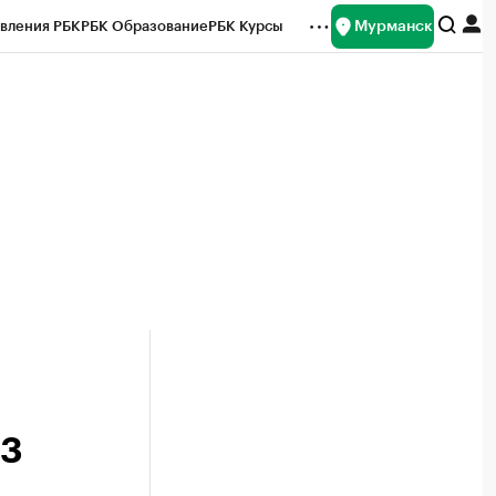
Мурманск
вления РБК
РБК Образование
РБК Курсы
рейтинги
Франшизы
Газета
ок наличной валюты
23