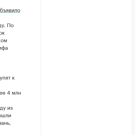
бъявило
у. По
ок
ком
ифа
упят к
ее 4 млн
ду из
ошли
ань,