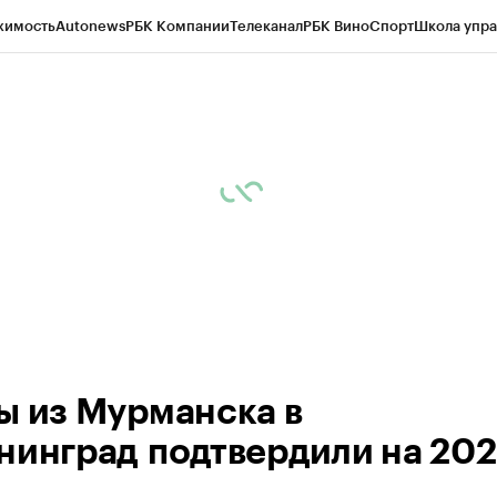
жимость
Autonews
РБК Компании
Телеканал
РБК Вино
Спорт
Школа упра
ипто
РБК Бизнес-среда
Дискуссионный клуб
Исследования
Кредитные 
рагентов
Политика
Экономика
Бизнес
Технологии и медиа
Финансы
Рын
ы из Мурманска в
нинград подтвердили на 20