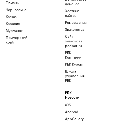
Тюмень
доменов
Черноземье
Хостинг
сайтов
Кавказ
Рег.решения
Карелия
Знакомства
Мурманск
Сайт
Приморский
знакомств
край
podbor.ru
РБК
Компании
РБК Курсы
Школа
управления
РБК
РБК
Новости
iOS
Android
AppGallery