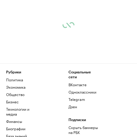
Рубрики
Социальные
сети
Политика
ВКонтакте
Экономика
Одноклассники
Общество
Telegram
Бизнес
Дзен
Технологии и
медиа
Финансы
Подписки
Скрыть баннеры
Биографии
на РБК
База знаний