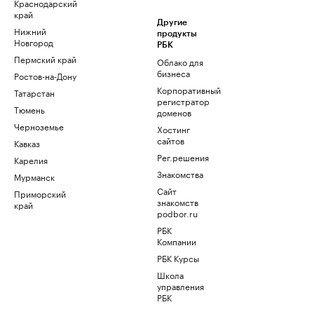
Краснодарский
край
Другие
Нижний
продукты
Новгород
РБК
Пермский край
Облако для
бизнеса
Ростов-на-Дону
Корпоративный
Татарстан
регистратор
Тюмень
доменов
Черноземье
Хостинг
сайтов
Кавказ
Рег.решения
Карелия
Знакомства
Мурманск
Сайт
Приморский
знакомств
край
podbor.ru
РБК
Компании
РБК Курсы
Школа
управления
РБК