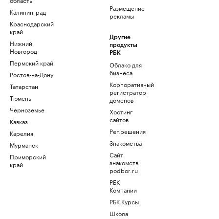
Размещение
Калининград
рекламы
Краснодарский
край
Другие
Нижний
продукты
Новгород
РБК
Пермский край
Облако для
бизнеса
Ростов-на-Дону
Корпоративный
Татарстан
регистратор
Тюмень
доменов
Черноземье
Хостинг
сайтов
Кавказ
Рег.решения
Карелия
Знакомства
Мурманск
Сайт
Приморский
знакомств
край
podbor.ru
РБК
Компании
РБК Курсы
Школа