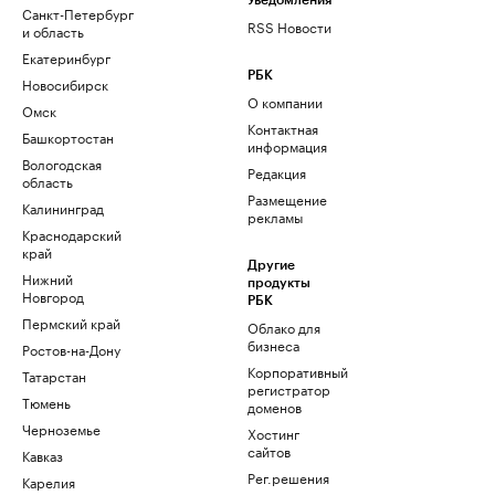
Уведомления
Санкт-Петербург
RSS Новости
и область
Екатеринбург
РБК
Новосибирск
О компании
Омск
Контактная
Башкортостан
информация
Вологодская
Редакция
область
Размещение
Калининград
рекламы
Краснодарский
край
Другие
Нижний
продукты
Новгород
РБК
Пермский край
Облако для
бизнеса
Ростов-на-Дону
Корпоративный
Татарстан
регистратор
Тюмень
доменов
Черноземье
Хостинг
сайтов
Кавказ
Рег.решения
Карелия