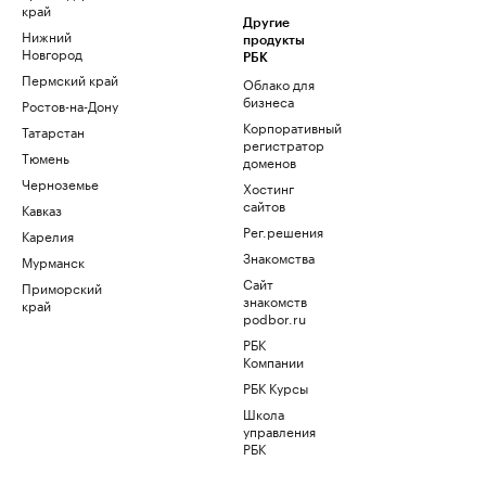
край
Другие
Нижний
продукты
Новгород
РБК
Пермский край
Облако для
бизнеса
Ростов-на-Дону
Корпоративный
Татарстан
регистратор
Тюмень
доменов
Черноземье
Хостинг
сайтов
Кавказ
Рег.решения
Карелия
Знакомства
Мурманск
Сайт
Приморский
знакомств
край
podbor.ru
РБК
Компании
РБК Курсы
Школа
управления
РБК