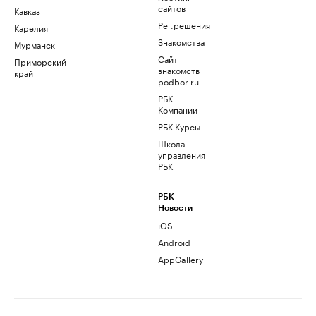
сайтов
Кавказ
Рег.решения
Карелия
Знакомства
Мурманск
Сайт
Приморский
знакомств
край
podbor.ru
РБК
Компании
РБК Курсы
Школа
управления
РБК
РБК
Новости
iOS
Android
AppGallery