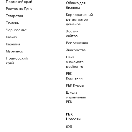
Пермский край
Облако для
бизнеса
Ростов-на-Дону
Корпоративный
Татарстан
регистратор
Тюмень
доменов
Черноземье
Хостинг
сайтов
Кавказ
Рег.решения
Карелия
Знакомства
Мурманск
Сайт
Приморский
знакомств
край
podbor.ru
РБК
Компании
РБК Курсы
Школа
управления
РБК
РБК
Новости
iOS