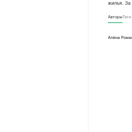
жилья. З
Авторы
Теги
Алёна Рома