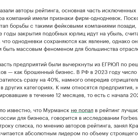
азали авторы рейтинга, основная часть исключенных 
ра компаний имели признаки фирм-однодневок. Поск
тап борьбы с такими фейковыми компаниями позади, 
 годы закрытия подобных юрлиц идут на убыль, счит
 что однодневки сохраняются как явление, однако он
и быть массовым феноменом для большинства отрасл
часть предприятий были вычеркнуты из ЕГРЮЛ по ре
ов — как брошенный бизнес. В РФ в 2023 году число
ратилось сразу на 40%, намного опередив отрицател
в других категориях. К ним относятся предприятия, 
ровавшие в течение 12 месяцев, то есть с начала 20
ало известно, что Мурманск
не попал
в рейтинг лучши
оссии для бизнеса, говорится в исследовании Forbes
року списка, по мнению авторов рейтинга, занял Кр
считается абсолютным лидером по объему строящего