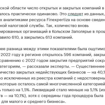
ской области число открытых и закрытых компаний в
алось практически одинаково. Это
следует
из данных,
 аналитиками ресурса Finexpertiza на основе сведе
ой налоговой службы. Так, количество вновь
рированных организаций в Кольском Заполярье в про
авило 610, а закрылись 613 компаний.
нее разница между этими показателями была ощутим
 2022 году в регионе открылось 596 компаний, закр
 сравнению с 2022 годом закрытия предприятий сокр
категориям, — рассказали эксперты. — Существеннее
ичество закрытых недействующих бизнесов — на 40,1
во исключенных из реестра компаний с недостоверн
 которые осталось самой многочисленной категорией
 только на 1,5%. Ликвидаций стало меньше на 5,1% (из
в — на 10,1%), хотя с середины года процедура была
для малого и среднего бизнеса».