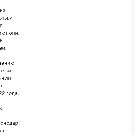
из
ольку
в
ают они.
и
ей.
шению
 таких
ьную
не
22 года.
х
.
аснодар,
ся