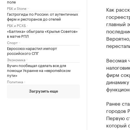
поле
РБК и Stone
Как расск
Гастрогиды по России: от аутентичных
госреест
ферм и ресторанов до отелей
главный э
РБК и РСХБ
последние
«Балтика» обыграла «Крылья Советов»
в матче РПЛ
Вероятно,
Спорт
перестал
Евросоюз нарастил импорт
российского СПГ
Весомая 
Экономика
Вучич пообещал сделать все для
налоговик
помощи Украине на «европейском
фирм сок
пути»
динамику 
Политика
функциони
Загрузить еще
Ранее ст
городов Р
Первую ст
который 