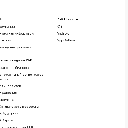
К
РБК Новости
компании
iOS
нтактная информация
Android
дакция
AppGallery
змещение рекламы
угие продукты РБК
лако для бизнеса
рпоративный регистратор
менов
стинг сайтов
г.решения
акомства
йт знакомств podbor.ru
К Компании
К Курсы
ола управления РБК