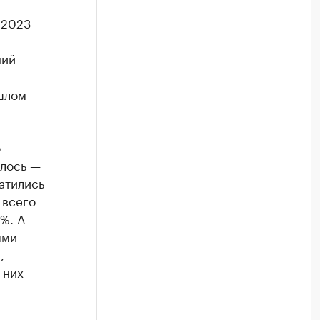
 2023
ний
шлом
о
ылось —
атились
 всего
%. А
ыми
,
 них