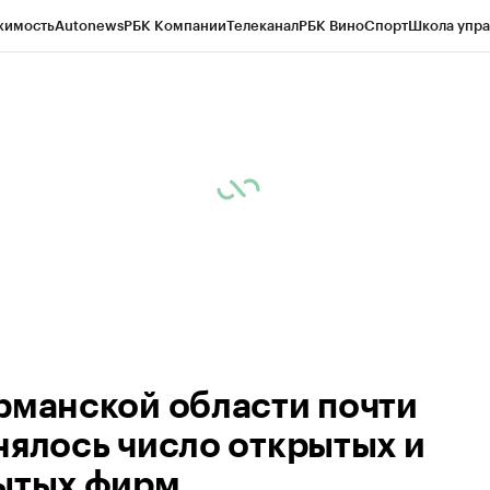
жимость
Autonews
РБК Компании
Телеканал
РБК Вино
Спорт
Школа упра
ипто
РБК Бизнес-среда
Дискуссионный клуб
Исследования
Кредитные 
рагентов
Политика
Экономика
Бизнес
Технологии и медиа
Финансы
Рын
рманской области почти
нялось число открытых и
ытых фирм