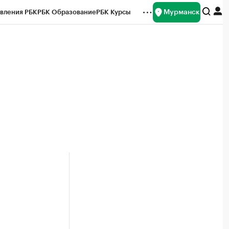
Мурманск
вления РБК
РБК Образование
РБК Курсы
рейтинги
Франшизы
Газета
ок наличной валюты