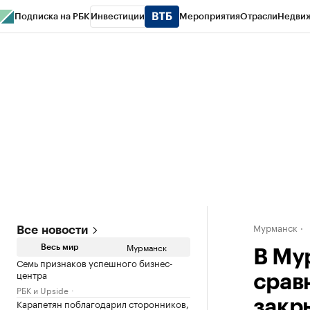
Подписка на РБК
Инвестиции
Мероприятия
Отрасли
Недви
РБК Life
Тренды
Визионеры
Национальные проекты
Город
Стиль
Кр
Спецпроекты СПб
Конференции СПб
Спецпроекты
Проверка конт
Мурманск
Все новости
Мурманск
Весь мир
В Му
Семь признаков успешного бизнес-
центра
срав
РБК и Upside
Карапетян поблагодарил сторонников,
закр