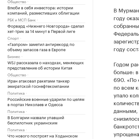
Общество
Влюби в себя инвестора: истории
В Мурман
компаний, разместивших облигации
году оказ
РБК и МСП Банк
собранных
Форвард «Нижнего Новгорода» сделал
хет-трик за 14 минут в Первой лиге
Федеральн
Спорт
зарегист
«Газпром» заметил антирекорд по
году сост
объему запасов газа в Европе
Бизнес
WSJ рассказала о находках, меняющих
Годом ра
представление об истории Китая
больше: в
Общество
690. «По
Иран атаковал ракетами танкер
эмиратской госнефтекомпании
по всем 
Политика
упало кол
Российские военные ударили по целям
количест
в портах Николаев и Одесса
данными,
Политика
В Болгарии назвали упавший
снизилось
беспилотник украинским
банкротст
Политика
упрощена 
Что нового построят на Ходынском