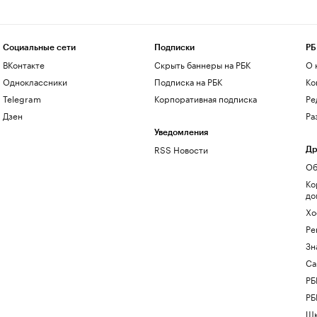
Социальные сети
Подписки
РБ
ВКонтакте
Скрыть баннеры на РБК
О 
Одноклассники
Подписка на РБК
Ко
Telegram
Корпоративная подписка
Ре
Дзен
Ра
Уведомления
RSS Новости
Др
Об
Ко
до
Хо
Ре
Зн
Са
РБ
РБ
Шк