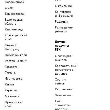
Новосибирск
О компании
Омск
Контактная
Башкортостан
информация
Вологодская
Редакция
область
Размещение
Калининград
рекламы
Краснодарский
край
Другие
Нижний
продукты
Новгород
РБК
Пермский край
Облако для
бизнеса
Ростов-на-Дону
Корпоративный
Татарстан
регистратор
Тюмень
доменов
Черноземье
Хостинг
сайтов
Кавказ
Рег.решения
Карелия
Знакомства
Мурманск
Сайт
Приморский
знакомств
край
podbor.ru