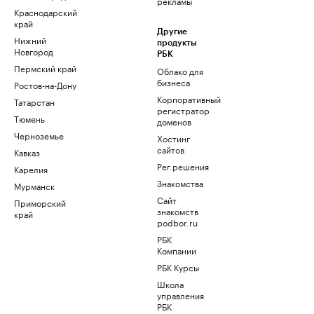
рекламы
Краснодарский
край
Другие
Нижний
продукты
Новгород
РБК
Пермский край
Облако для
бизнеса
Ростов-на-Дону
Корпоративный
Татарстан
регистратор
Тюмень
доменов
Черноземье
Хостинг
сайтов
Кавказ
Рег.решения
Карелия
Знакомства
Мурманск
Сайт
Приморский
знакомств
край
podbor.ru
РБК
Компании
РБК Курсы
Школа
управления
РБК