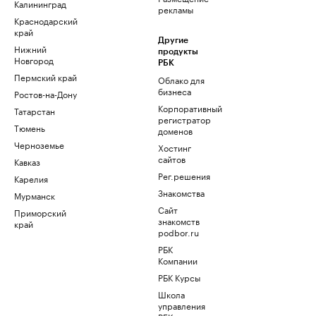
Калининград
рекламы
Краснодарский
край
Другие
Нижний
продукты
Новгород
РБК
Пермский край
Облако для
бизнеса
Ростов-на-Дону
Корпоративный
Татарстан
регистратор
Тюмень
доменов
Черноземье
Хостинг
сайтов
Кавказ
Рег.решения
Карелия
Знакомства
Мурманск
Сайт
Приморский
знакомств
край
podbor.ru
РБК
Компании
РБК Курсы
Школа
управления