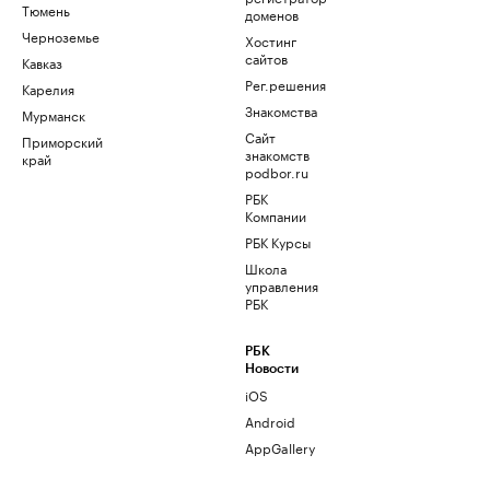
Тюмень
доменов
Черноземье
Хостинг
сайтов
Кавказ
Рег.решения
Карелия
Знакомства
Мурманск
Сайт
Приморский
знакомств
край
podbor.ru
РБК
Компании
РБК Курсы
Школа
управления
РБК
РБК
Новости
iOS
Android
AppGallery