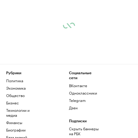
Рубрики
Социальные
сети
Политика
ВКонтакте
Экономика
Одноклассники
Общество
Telegram
Бизнес
Дзен
Технологии и
медиа
Финансы
Подписки
Скрыть баннеры
Биографии
на РБК
База знаний