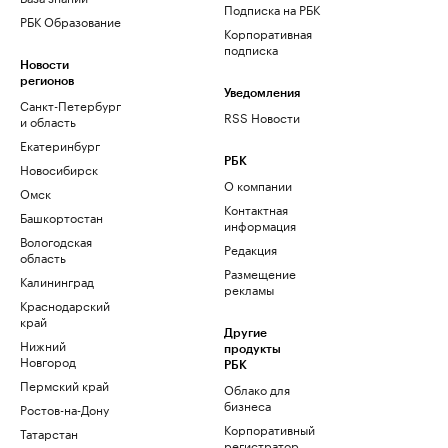
Подписка на РБК
РБК Образование
Корпоративная
подписка
Новости
регионов
Уведомления
Санкт-Петербург
RSS Новости
и область
Екатеринбург
РБК
Новосибирск
О компании
Омск
Контактная
Башкортостан
информация
Вологодская
Редакция
область
Размещение
Калининград
рекламы
Краснодарский
край
Другие
Нижний
продукты
Новгород
РБК
Пермский край
Облако для
бизнеса
Ростов-на-Дону
Корпоративный
Татарстан
регистратор