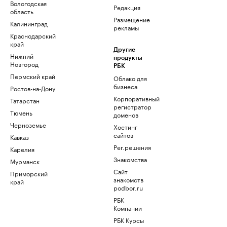
Вологодская
Редакция
область
Размещение
Калининград
рекламы
Краснодарский
край
Другие
Нижний
продукты
Новгород
РБК
Пермский край
Облако для
бизнеса
Ростов-на-Дону
Корпоративный
Татарстан
регистратор
Тюмень
доменов
Черноземье
Хостинг
сайтов
Кавказ
Рег.решения
Карелия
Знакомства
Мурманск
Сайт
Приморский
знакомств
край
podbor.ru
РБК
Компании
РБК Курсы