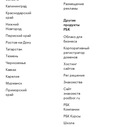
Размещение
Калининград
рекламы
Краснодарский
край
Другие
Нижний
продукты
Новгород
РБК
Пермский край
Облако для
бизнеса
Ростов-на-Дону
Корпоративный
Татарстан
регистратор
Тюмень
доменов
Черноземье
Хостинг
сайтов
Кавказ
Рег.решения
Карелия
Знакомства
Мурманск
Сайт
Приморский
знакомств
край
podbor.ru
РБК
Компании
РБК Курсы
Школа
управления