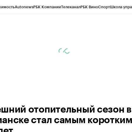
жимость
Autonews
РБК Компании
Телеканал
РБК Вино
Спорт
Школа упра
ипто
РБК Бизнес-среда
Дискуссионный клуб
Исследования
Кредитные 
рагентов
Политика
Экономика
Бизнес
Технологии и медиа
Финансы
Рын
шний отопительный сезон в
анске стал самым коротким
лет