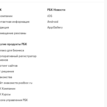
К
РБК Новости
компании
iOS
нтактная информация
Android
дакция
AppGallery
змещение рекламы
угие продукты РБК
лако для бизнеса
рпоративный регистратор
менов
стинг сайтов
г.решения
акомства
йт знакомств podbor.ru
К Компании
К Курсы
ола управления РБК