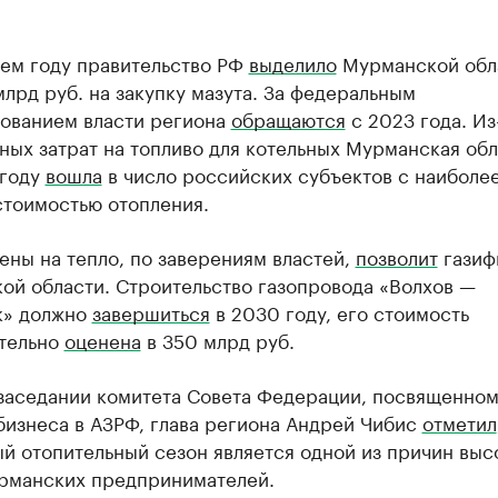
ем году правительство РФ
выделило
Мурманской обл
лрд руб. на закупку мазута. За федеральным
ованием власти региона
обращаются
с 2023 года. Из
ных затрат на топливо для котельных Мурманская обл
году
вошла
в число российских субъектов с наиболе
стоимостью отопления.
ены на тепло, по заверениям властей,
позволит
газиф
ой области. Строительство газопровода «Волхов —
» должно
завершиться
в 2030 году, его стоимость
тельно
оценена
в 350 млрд руб.
 заседании комитета Совета Федерации, посвященно
бизнеса в АЗРФ, глава региона Андрей Чибис
отметил
й отопительный сезон является одной из причин выс
урманских предпринимателей.