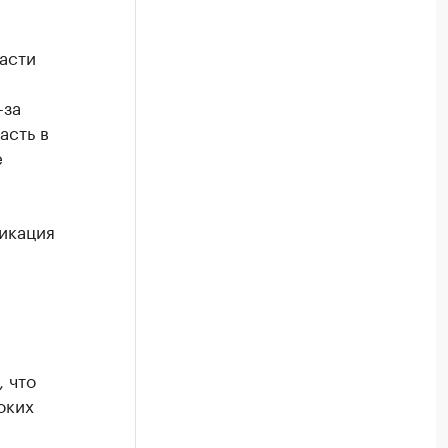
асти
-за
асть в
е
икация
м
, что
оких