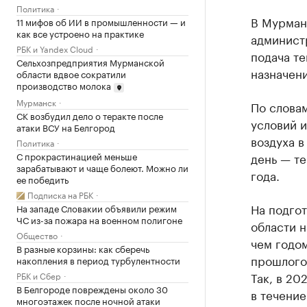
Политика
В Мурман
11 мифов об ИИ в промышленности — и
как все устроено на практике
админист
РБК и Yandex Cloud
подача те
Сельхозпредприятия Мурманской
назначени
области вдвое сократили
производство молока
Мурманск
По слова
СК возбудил дело о теракте после
условий 
атаки ВСУ на Белгород
воздуха в
Политика
С прокрастинацией меньше
день — те
зарабатывают и чаще болеют. Можно ли
года.
ее победить
Подписка на РБК
На подго
На западе Словакии объявили режим
ЧС из-за пожара на военном полигоне
области 
Общество
чем годо
В разные корзины: как сберечь
прошлогод
накопления в период турбулентности
Так, в 20
РБК и Сбер
В Белгороде повреждены около 30
в течение
многоэтажек после ночной атаки