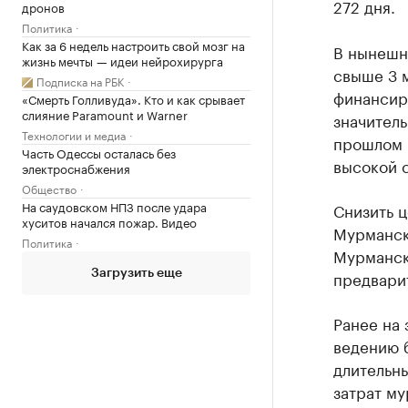
272 дня.
дронов
Политика
Как за 6 недель настроить свой мозг на
В нынешн
жизнь мечты — идеи нейрохирурга
свыше 3 м
Подписка на РБК
финансир
«Смерть Голливуда». Кто и как срывает
слияние Paramount и Warner
значитель
Технологии и медиа
прошлом 
Часть Одессы осталась без
высокой 
электроснабжения
Общество
На саудовском НПЗ после удара
Снизить ц
хуситов начался пожар. Видео
Мурманск
Политика
Мурманск
предвари
Загрузить еще
Ранее на
ведению 
длительны
затрат м