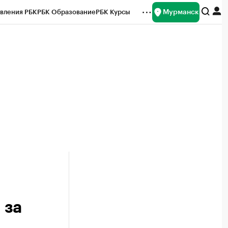
Мурманск
вления РБК
РБК Образование
РБК Курсы
рейтинги
Франшизы
Газета
ок наличной валюты
 за