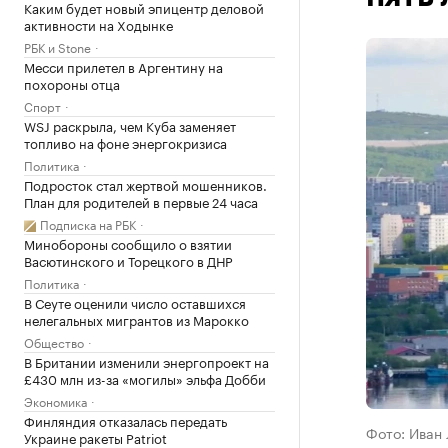
Каким будет новый эпицентр деловой
активности на Ходынке
РБК и Stone
Месси прилетел в Аргентину на
похороны отца
Спорт
WSJ раскрыла, чем Куба заменяет
топливо на фоне энергокризиса
Политика
Подросток стал жертвой мошенников.
План для родителей в первые 24 часа
Подписка на РБК
Минобороны сообщило о взятии
Васютинского и Торецкого в ДНР
Политика
В Сеуте оценили число оставшихся
нелегальных мигрантов из Марокко
Общество
В Британии изменили энергопроект на
£430 млн из-за «могилы» эльфа Добби
Экономика
Финляндия отказалась передать
Фото: Иван
Украине ракеты Patriot