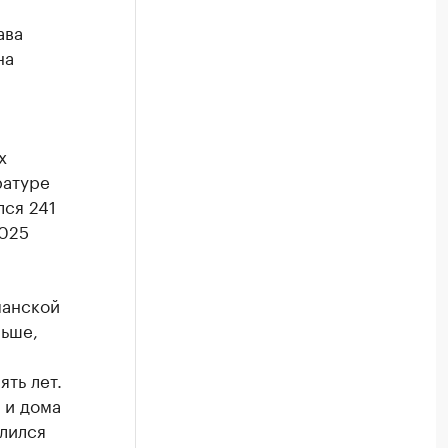
ава
на
х
ратуре
лся 241
2025
манской
льше,
ть лет.
 и дома
длился