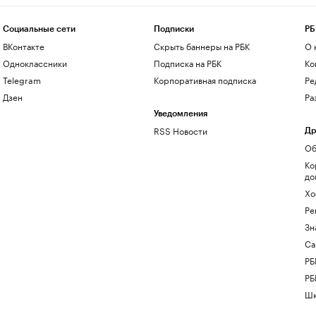
Социальные сети
Подписки
РБ
ВКонтакте
Скрыть баннеры на РБК
О 
Одноклассники
Подписка на РБК
Ко
Telegram
Корпоративная подписка
Ре
Дзен
Ра
Уведомления
RSS Новости
Др
Об
Ко
до
Хо
Ре
Зн
Са
РБ
РБ
Шк