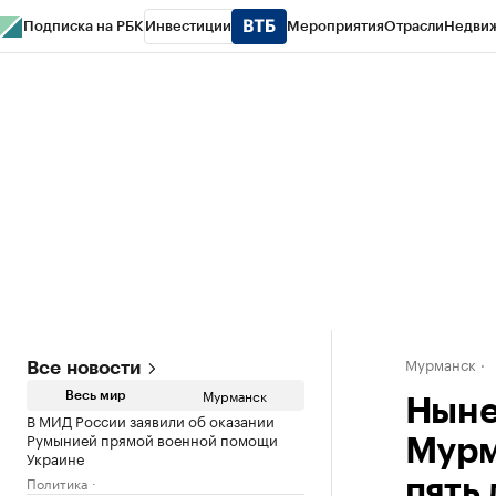
Подписка на РБК
Инвестиции
Мероприятия
Отрасли
Недви
РБК Life
Тренды
Визионеры
Национальные проекты
Город
Стиль
Кр
Спецпроекты СПб
Конференции СПб
Спецпроекты
Проверка конт
Мурманск
Все новости
Мурманск
Весь мир
Ныне
В МИД России заявили об оказании
Румынией прямой военной помощи
Мурм
Украине
Политика
пять 