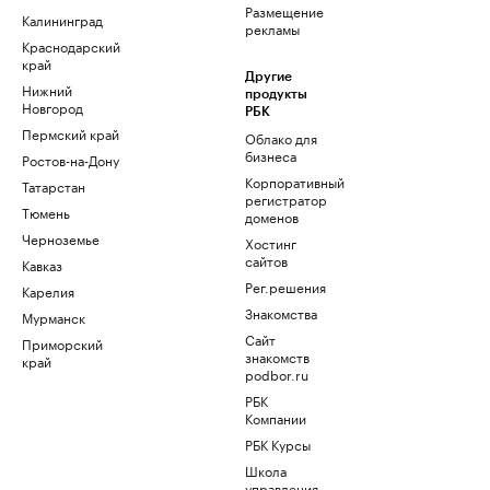
Размещение
Калининград
рекламы
Краснодарский
край
Другие
Нижний
продукты
Новгород
РБК
Пермский край
Облако для
бизнеса
Ростов-на-Дону
Корпоративный
Татарстан
регистратор
Тюмень
доменов
Черноземье
Хостинг
сайтов
Кавказ
Рег.решения
Карелия
Знакомства
Мурманск
Сайт
Приморский
знакомств
край
podbor.ru
РБК
Компании
РБК Курсы
Школа
управления