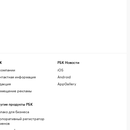
К
РБК Новости
компании
iOS
нтактная информация
Android
дакция
AppGallery
змещение рекламы
угие продукты РБК
лако для бизнеса
рпоративный регистратор
менов
стинг сайтов