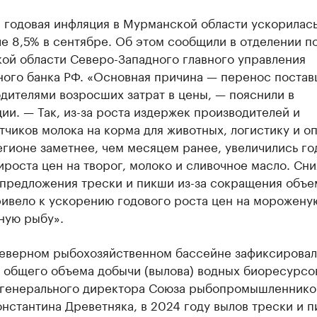
 годовая инфляция в Мурманской области ускорилась
е 8,5% в сентябре. Об этом сообщили в отделении п
ой области Северо-Западного главного управления
ного банка РФ. «Основная причина — перенос поста
дителями возросших затрат в цены, — пояснили в
ии. — Так, из-за роста издержек производителей и
чиков молока на корма для животных, логистику и оп
егионе заметнее, чем месяцем ранее, увеличились г
роста цен на творог, молоко и сливочное масло. Сн
 предложения трески и пикши из-за сокращения объе
ривело к ускорению годового роста цен на морожену
ную рыбу».
Северном рыбохозяйственном бассейне зафиксирова
 общего объема добычи (вылова) водных биоресурсо
 генерального директора Союза рыбопромышленнико
нстантина Древетняка, в 2024 году вылов трески и п