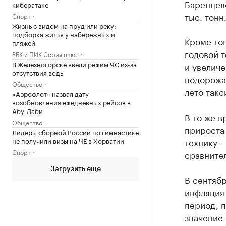
Баренцев
кибератаке
тыс. тонн
Спорт
Жизнь с видом на пруд или реку:
подборка жилья у набережных и
Кроме тог
пляжей
годовой т
РБК и ПИК Серия плюс
В Железногорске ввели режим ЧС из-за
и увелич
отсутствия воды
подорожал
Общество
лето такс
«Аэрофлот» назвал дату
возобновления ежедневных рейсов в
Абу-Даби
В то же 
Общество
прироста 
Лидеры сборной России по гимнастике
не получили визы на ЧЕ в Хорватии
технику —
Спорт
сравнител
Загрузить еще
В сентяб
инфляция 
период, 
значение 