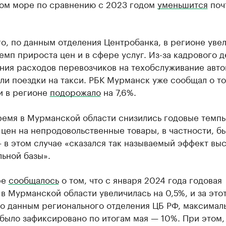
ом море по сравнению с 2023 годом
уменьшится
поч
.
о, по данным отделения Центробанка, в регионе уве
емп прироста цен и в сфере услуг. Из-за кадрового 
ения расходов перевозчиков на техобслуживание авт
и поездки на такси. РБК Мурманск уже сообщал о то
и в регионе
подорожало
на 7,6%.
время в Мурманской области снизились годовые темп
цен на непродовольственные товары, в частности, б
 в этом случае «сказался так называемый эффект вы
ьной базы».
ре
сообщалось
о том, что с января 2024 года годовая
в Мурманской области увеличилась на 0,5%, и за это
по данным регионального отделения ЦБ РФ, максимал
было зафиксировано по итогам мая — 10%. При этом,