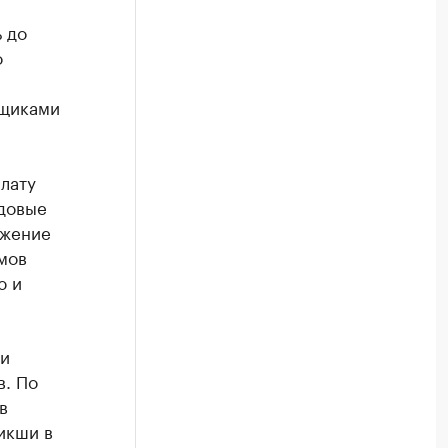
 до
о
вщиками
лату
одовые
ижение
мов
ю и
ли
в. По
в
икши в