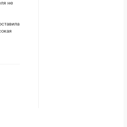
ля не
оставила
окая