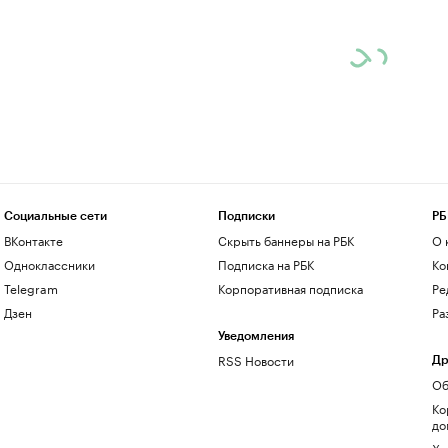
Социальные сети
Подписки
РБ
ВКонтакте
Скрыть баннеры на РБК
О 
Одноклассники
Подписка на РБК
Ко
Telegram
Корпоративная подписка
Ре
Дзен
Ра
Уведомления
RSS Новости
Др
Об
Ко
до
Хо