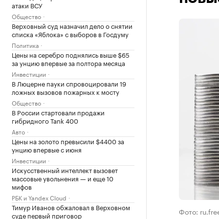
атаки ВСУ
Общество
Верховный суд назначил дело о снятии
списка «Яблока» с выборов в Госдуму
Политика
Цены на серебро поднялись выше $65
за унцию впервые за полтора месяца
Инвестиции
В Люцерне пауки спровоцировали 19
ложных вызовов пожарных к мосту
Общество
В России стартовали продажи
гибридного Tank 400
Авто
Цены на золото превысили $4400 за
унцию впервые с июня
Инвестиции
Искусственный интеллект вызовет
массовые увольнения — и еще 10
мифов
РБК и Yandex Cloud
Тимур Иванов обжаловал в Верховном
Фото: ru.fr
суде первый приговор