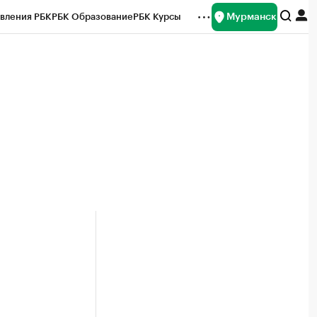
Мурманск
вления РБК
РБК Образование
РБК Курсы
рейтинги
Франшизы
Газета
ок наличной валюты