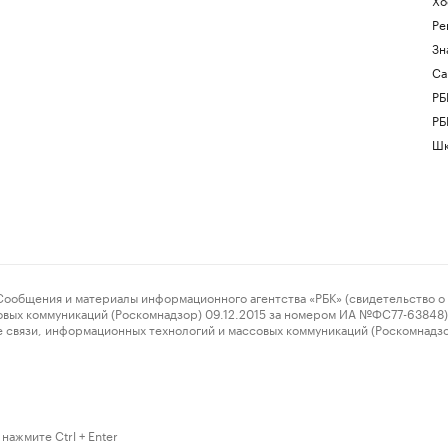
Ре
Зн
Са
РБ
РБ
Шк
ения и материалы информационного агентства «РБК» (свидетельство о 
овых коммуникаций (Роскомнадзор) 09.12.2015 за номером ИА №ФС77-63848) 
 связи, информационных технологий и массовых коммуникаций (Роскомнадз
нажмите Ctrl + Enter