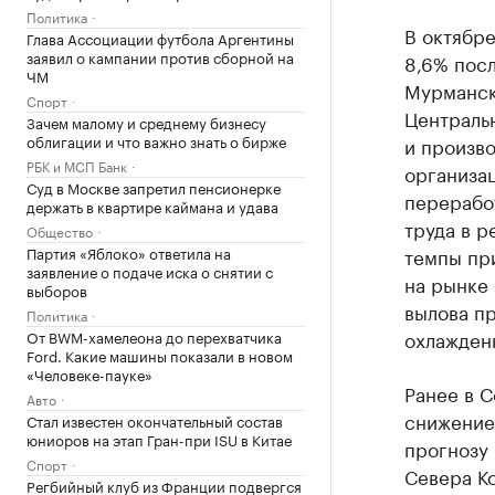
Политика
В октябре
Глава Ассоциации футбола Аргентины
заявил о кампании против сборной на
8,6% посл
ЧМ
Мурманск
Спорт
Централь
Зачем малому и среднему бизнесу
облигации и что важно знать о бирже
и произво
РБК и МСП Банк
организац
Суд в Москве запретил пенсионерке
переработ
держать в квартире каймана и удава
труда в р
Общество
Партия «Яблоко» ответила на
темпы при
заявление о подаче иска о снятии с
на рынке
выборов
вылова п
Политика
охлажден
От BWM-хамелеона до перехватчика
Ford. Какие машины показали в новом
«Человеке-пауке»
Ранее в 
Авто
снижение
Стал известен окончательный состав
юниоров на этап Гран-при ISU в Китае
прогнозу
Спорт
Севера Ко
Регбийный клуб из Франции подвергся