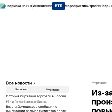
Подписка на РБК
Инвестиции
Мероприятия
Отрасли
Недви
РБК Life
Тренды
Визионеры
Национальные проекты
Город
Стиль
Кр
Спецпроекты СПб
Конференции СПб
Спецпроекты
Проверка конт
Мурманск
Все новости
Мурманск
Весь мир
Из-з
История биржевой торговли в России
прои
РБК и Петербургская Биржа
Власти Домодедово сообщили о
повы
ликвидации разлива химикатов после