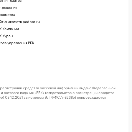
г.решения
акомства
йт знакомств podbor.ru
К Компании
К Курсы
ола управления РБК
регистрации средства массовой информации выдано Федеральной
и сетевого издания «РБК» (свидетельство о регистрации средства
ор) 03.12.2021 за номером ЭЛ №ФС77-82385) сопровождаются