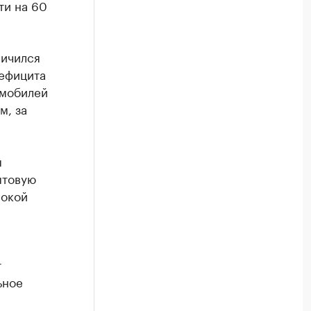
ти на 60
личился
дефицита
омобилей
м, за
ы
ытовую
сокой
т
ьное