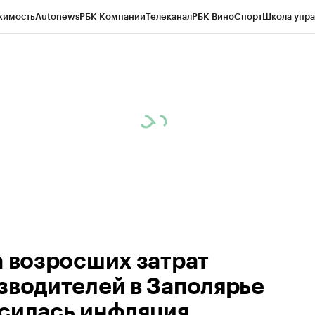
жимость
Autonews
РБК Компании
Телеканал
РБК Вино
Спорт
Школа упра
ипто
РБК Бизнес-среда
Дискуссионный клуб
Исследования
Кредитные 
рагентов
Политика
Экономика
Бизнес
Технологии и медиа
Финансы
Рын
а возросших затрат
зводителей в Заполярье
силась инфляция