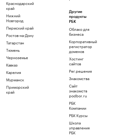
Краснодарский
край
Другие
Нижний
продукты
Новгород
РБК
Пермский край
Облако для
бизнеса
Ростов-на-Дону
Корпоративный
Татарстан
регистратор
Тюмень
доменов
Черноземье
Хостинг
сайтов
Кавказ
Рег.решения
Карелия
Знакомства
Мурманск
Сайт
Приморский
знакомств
край
podbor.ru
РБК
Компании
РБК Курсы
Школа
управления
РБК