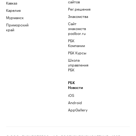
сайтов
Кавказ
Рег.решения
Карелия
Знакомства
Мурманск
Сайт
Приморский
знакомств
край
podbor.ru
РБК
Компании
РБК Курсы
Школа
управления
РБК
РБК
Новости
iOS
Android
AppGallery