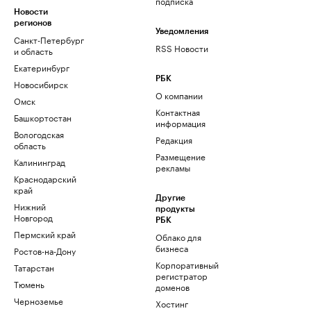
подписка
Новости
регионов
Уведомления
Санкт-Петербург
RSS Новости
и область
Екатеринбург
РБК
Новосибирск
О компании
Омск
Контактная
Башкортостан
информация
Вологодская
Редакция
область
Размещение
Калининград
рекламы
Краснодарский
край
Другие
Нижний
продукты
Новгород
РБК
Пермский край
Облако для
бизнеса
Ростов-на-Дону
Корпоративный
Татарстан
регистратор
Тюмень
доменов
Черноземье
Хостинг