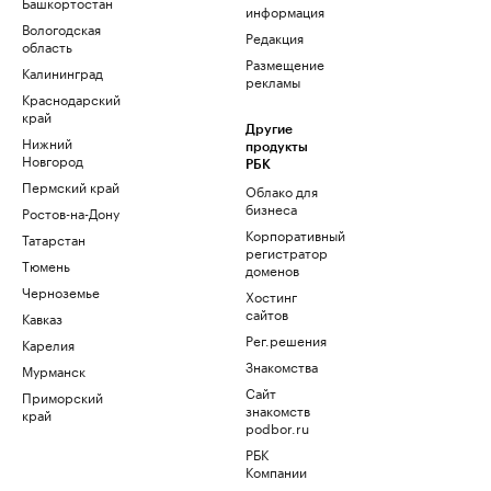
Башкортостан
информация
Вологодская
Редакция
область
Размещение
Калининград
рекламы
Краснодарский
край
Другие
Нижний
продукты
Новгород
РБК
Пермский край
Облако для
бизнеса
Ростов-на-Дону
Корпоративный
Татарстан
регистратор
Тюмень
доменов
Черноземье
Хостинг
сайтов
Кавказ
Рег.решения
Карелия
Знакомства
Мурманск
Сайт
Приморский
знакомств
край
podbor.ru
РБК
Компании