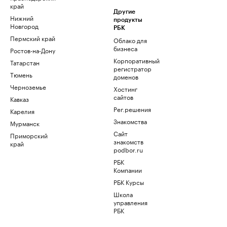
край
Другие
Нижний
продукты
Новгород
РБК
Пермский край
Облако для
бизнеса
Ростов-на-Дону
Корпоративный
Татарстан
регистратор
Тюмень
доменов
Черноземье
Хостинг
сайтов
Кавказ
Рег.решения
Карелия
Знакомства
Мурманск
Сайт
Приморский
знакомств
край
podbor.ru
РБК
Компании
РБК Курсы
Школа
управления
РБК