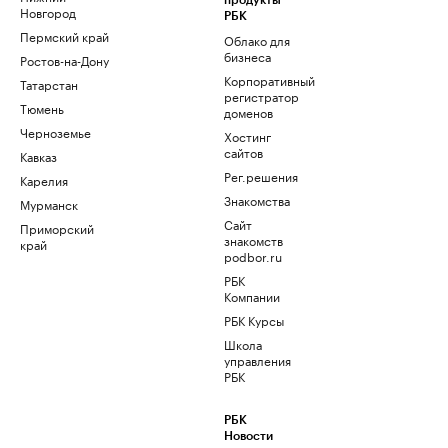
продукты
Новгород
РБК
Пермский край
Облако для
бизнеса
Ростов-на-Дону
Корпоративный
Татарстан
регистратор
Тюмень
доменов
Черноземье
Хостинг
сайтов
Кавказ
Рег.решения
Карелия
Знакомства
Мурманск
Сайт
Приморский
знакомств
край
podbor.ru
РБК
Компании
РБК Курсы
Школа
управления
РБК
РБК
Новости