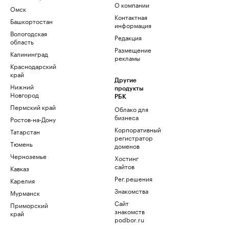
О компании
Омск
Контактная
Башкортостан
информация
Вологодская
Редакция
область
Размещение
Калининград
рекламы
Краснодарский
край
Другие
Нижний
продукты
Новгород
РБК
Пермский край
Облако для
бизнеса
Ростов-на-Дону
Корпоративный
Татарстан
регистратор
Тюмень
доменов
Черноземье
Хостинг
сайтов
Кавказ
Рег.решения
Карелия
Знакомства
Мурманск
Сайт
Приморский
знакомств
край
podbor.ru