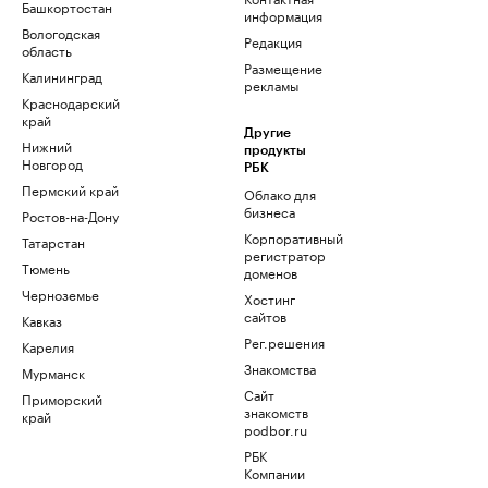
Башкортостан
информация
Вологодская
Редакция
область
Размещение
Калининград
рекламы
Краснодарский
край
Другие
Нижний
продукты
Новгород
РБК
Пермский край
Облако для
бизнеса
Ростов-на-Дону
Корпоративный
Татарстан
регистратор
Тюмень
доменов
Черноземье
Хостинг
сайтов
Кавказ
Рег.решения
Карелия
Знакомства
Мурманск
Сайт
Приморский
знакомств
край
podbor.ru
РБК
Компании