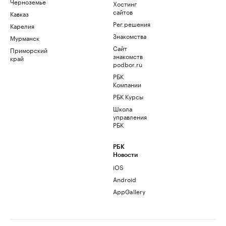
Черноземье
Хостинг
сайтов
Кавказ
Рег.решения
Карелия
Знакомства
Мурманск
Сайт
Приморский
знакомств
край
podbor.ru
РБК
Компании
РБК Курсы
Школа
управления
РБК
РБК
Новости
iOS
Android
AppGallery