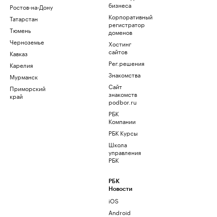
бизнеса
Ростов-на-Дону
Корпоративный
Татарстан
регистратор
Тюмень
доменов
Черноземье
Хостинг
сайтов
Кавказ
Рег.решения
Карелия
Знакомства
Мурманск
Сайт
Приморский
знакомств
край
podbor.ru
РБК
Компании
РБК Курсы
Школа
управления
РБК
РБК
Новости
iOS
Android